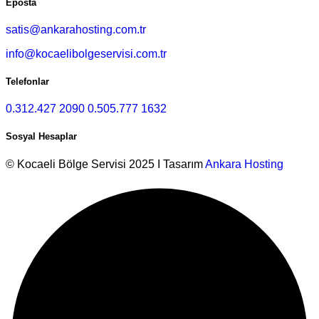
Eposta
satis@ankarahosting.com.tr
info@kocaelibolgeservisi.com.tr
Telefonlar
0.312.427 2090
0.505.777 1632
Sosyal Hesaplar
© Kocaeli Bölge Servisi 2025 I Tasarım
Ankara Hosting