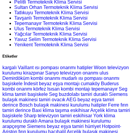
Pelitli Termoteknik Klima Servisi
Sultan Orhan Termoteknik Klima Servisi
Tatlıkuyu Termoteknik Klima Servisi
Tavşanlı Termoteknik Klima Servisi
Tepemanayır Termoteknik Klima Servisi
Ulus Termoteknik Klima Servisi
Yağcılar Termoteknik Klima Servisi
Yavuz Selim Termoteknik Klima Servisi
Yenikent Termoteknik Klima Servisi
Etiketler
kargalı Vaillant ısı pompası onarımı
hatipler Woon televizyon
kurulumu
kirazpınar Sanyo televizyon onarımı
ulus
Demirdöküm kombi onarımı
mudarlı ısı pompası onarımı
başiskele İndesit beyaz eşya montajı
cumaköy Buderus
kombi onarımı
körfez Isısan kombi montajı
tepemanayır Seg
klima tamiri
başiskele Seg buzdolabı tamiri
duraklı Siemens
bulaşık makinesi tamiri
ovacık AEG beyaz eşya tamiri
derince Bosch bulaşık makinesi kurulumu
hatipler Ferre fırın
tamiri
derince Baxi klima taşıma
eskihisar Arçelik klima tamiri
başiskele Sharp televizyon tamiri
eskihisar York klima
kurulumu
duraklı Amana bulaşık makinesi kurulumu
arapçeşme Siemens beyaz eşya tamiri
hürriyet Hotpoint-
Ariston fırın kurulumu
hacıhalil Arçelik bulaşık makinesi