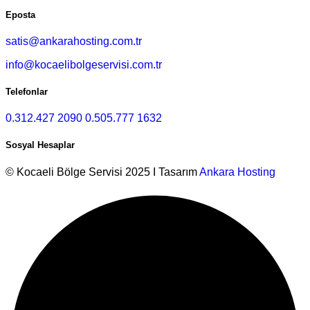
Eposta
satis@ankarahosting.com.tr
info@kocaelibolgeservisi.com.tr
Telefonlar
0.312.427 2090
0.505.777 1632
Sosyal Hesaplar
© Kocaeli Bölge Servisi 2025 I Tasarım
Ankara Hosting