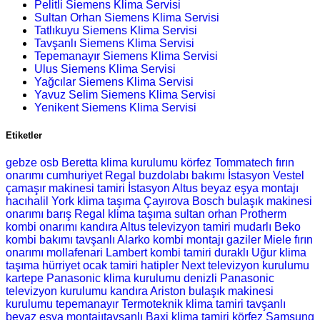
Pelitli Siemens Klima Servisi
Sultan Orhan Siemens Klima Servisi
Tatlıkuyu Siemens Klima Servisi
Tavşanlı Siemens Klima Servisi
Tepemanayır Siemens Klima Servisi
Ulus Siemens Klima Servisi
Yağcılar Siemens Klima Servisi
Yavuz Selim Siemens Klima Servisi
Yenikent Siemens Klima Servisi
Etiketler
gebze osb Beretta klima kurulumu
körfez Tommatech fırın
onarımı
cumhuriyet Regal buzdolabı bakımı
İstasyon Vestel
çamaşır makinesi tamiri
İstasyon Altus beyaz eşya montajı
hacıhalil York klima taşıma
Çayırova Bosch bulaşık makinesi
onarımı
barış Regal klima taşıma
sultan orhan Protherm
kombi onarımı
kandıra Altus televizyon tamiri
mudarlı Beko
kombi bakımı
tavşanlı Alarko kombi montajı
gaziler Miele fırın
onarımı
mollafenari Lambert kombi tamiri
duraklı Uğur klima
taşıma
hürriyet ocak tamiri
hatipler Next televizyon kurulumu
kartepe Panasonic klima kurulumu
denizli Panasonic
televizyon kurulumu
kandıra Ariston bulaşık makinesi
kurulumu
tepemanayır Termoteknik klima tamiri
tavşanlı
beyaz eşya montajıtavşanlı Baxi klima tamiri
körfez Samsung