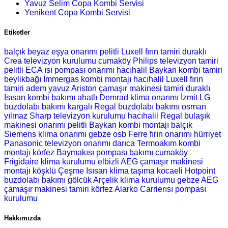
Yavuz Selim Copa Kombi Servisi
Yenikent Copa Kombi Servisi
Etiketler
balçık beyaz eşya onarımı
pelitli Luxell fırın tamiri
duraklı
Crea televizyon kurulumu
cumaköy Philips televizyon tamiri
pelitli ECA ısı pompası onarımı
hacıhalil Baykan kombi tamiri
beylikbağı İmmergas kombi montajı
hacıhalil Luxell fırın
tamiri
adem yavuz Ariston çamaşır makinesi tamiri
duraklı
Isısan kombi bakımı
ahatlı Demrad klima onarımı
İzmit LG
buzdolabı bakımı
kargalı Regal buzdolabı bakımı
osman
yılmaz Sharp televizyon kurulumu
hacıhalil Regal bulaşık
makinesi onarımı
pelitli Baykan kombi montajı
balçık
Siemens klima onarımı
gebze osb Ferre fırın onarımı
hürriyet
Panasonic televizyon onarımı
darıca Termoakım kombi
montajı
körfez Baymakısı pompası bakımı
cumaköy
Frigidaire klima kurulumu
elbizli AEG çamaşır makinesi
montajı
köşklü Çeşme Isısan klima taşıma
kocaeli Hotpoint
buzdolabı bakımı
gölcük Arçelik klima kurulumu
gebze AEG
çamaşır makinesi tamiri
körfez Alarko Carrierısı pompası
kurulumu
Hakkımızda