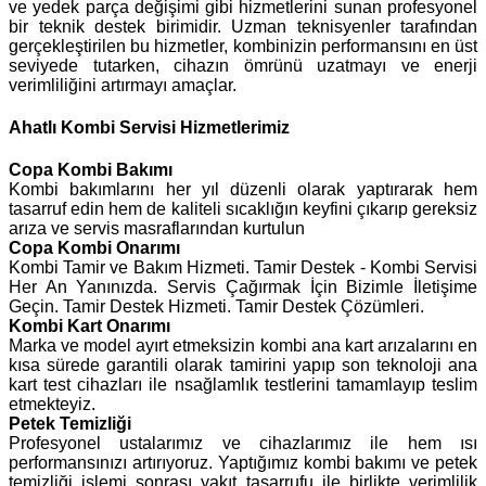
ve yedek parça değişimi gibi hizmetlerini sunan profesyonel
bir teknik destek birimidir. Uzman teknisyenler tarafından
gerçekleştirilen bu hizmetler, kombinizin performansını en üst
seviyede tutarken, cihazın ömrünü uzatmayı ve enerji
verimliliğini artırmayı amaçlar.
Ahatlı Kombi Servisi Hizmetlerimiz
Copa
Kombi Bakımı
Kombi bakımlarını her yıl düzenli olarak yaptırarak hem
tasarruf edin hem de kaliteli sıcaklığın keyfini çıkarıp gereksiz
arıza ve servis masraflarından kurtulun
Copa Kombi Onarımı
Kombi Tamir ve Bakım Hizmeti. Tamir Destek - Kombi Servisi
Her An Yanınızda. Servis Çağırmak İçin Bizimle İletişime
Geçin. Tamir Destek Hizmeti. Tamir Destek Çözümleri.
Kombi Kart Onarımı
Marka ve model ayırt etmeksizin kombi ana kart arızalarını en
kısa sürede garantili olarak tamirini yapıp son teknoloji ana
kart test cihazları ile nsağlamlık testlerini tamamlayıp teslim
etmekteyiz.
Petek Temizliği
Profesyonel ustalarımız ve cihazlarımız ile hem ısı
performansınızı artırıyoruz. Yaptığımız kombi bakımı ve petek
temizliği işlemi sonrası yakıt tasarrufu ile birlikte verimlilik