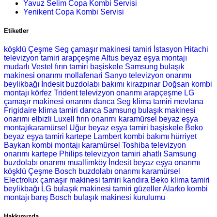
Yavuz Selim Copa Kombi Servisi
Yenikent Copa Kombi Servisi
Etiketler
köşklü Çeşme Seg çamaşır makinesi tamiri
İstasyon Hitachi
televizyon tamiri
arapçeşme Altus beyaz eşya montajı
mudarlı Vestel fırın tamiri
başiskele Samsung bulaşık
makinesi onarımı
mollafenari Sanyo televizyon onarımı
beylikbağı İndesit buzdolabı bakımı
kirazpınar Doğsan kombi
montajı
körfez Trident televizyon onarımı
arapçeşme LG
çamaşır makinesi onarımı
darıca Seg klima tamiri
mevlana
Frigidaire klima tamiri
darıca Samsung bulaşık makinesi
onarımı
elbizli Luxell fırın onarımı
karamürsel beyaz eşya
montajıkaramürsel Uğur beyaz eşya tamiri
başiskele Beko
beyaz eşya tamiri
kartepe Lambert kombi bakımı
hürriyet
Baykan kombi montajı
karamürsel Toshiba televizyon
onarımı
kartepe Philips televizyon tamiri
ahatlı Samsung
buzdolabı onarımı
muallimköy İndesit beyaz eşya onarımı
köşklü Çeşme Bosch buzdolabı onarımı
karamürsel
Electrolux çamaşır makinesi tamiri
kandıra Beko klima tamiri
beylikbağı LG bulaşık makinesi tamiri
güzeller Alarko kombi
montajı
barış Bosch bulaşık makinesi kurulumu
Hakkımızda