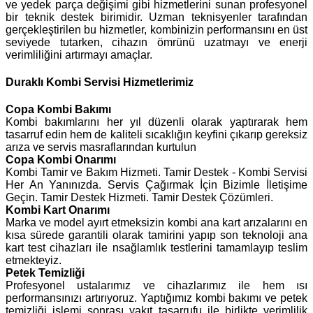
ve yedek parça değişimi gibi hizmetlerini sunan profesyonel
bir teknik destek birimidir. Uzman teknisyenler tarafından
gerçekleştirilen bu hizmetler, kombinizin performansını en üst
seviyede tutarken, cihazın ömrünü uzatmayı ve enerji
verimliliğini artırmayı amaçlar.
Duraklı Kombi Servisi Hizmetlerimiz
Copa
Kombi Bakımı
Kombi bakımlarını her yıl düzenli olarak yaptırarak hem
tasarruf edin hem de kaliteli sıcaklığın keyfini çıkarıp gereksiz
arıza ve servis masraflarından kurtulun
Copa Kombi Onarımı
Kombi Tamir ve Bakım Hizmeti. Tamir Destek - Kombi Servisi
Her An Yanınızda. Servis Çağırmak İçin Bizimle İletişime
Geçin. Tamir Destek Hizmeti. Tamir Destek Çözümleri.
Kombi Kart Onarımı
Marka ve model ayırt etmeksizin kombi ana kart arızalarını en
kısa sürede garantili olarak tamirini yapıp son teknoloji ana
kart test cihazları ile nsağlamlık testlerini tamamlayıp teslim
etmekteyiz.
Petek Temizliği
Profesyonel ustalarımız ve cihazlarımız ile hem ısı
performansınızı artırıyoruz. Yaptığımız kombi bakımı ve petek
temizliği işlemi sonrası yakıt tasarrufu ile birlikte verimlilik