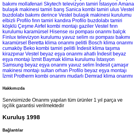
bakımı
mollafenari Skytech televizyon tamiri
İstasyon Amana
bulaşık makinesi tamiri
barış Sanica kombi tamiri
ulus Vestel
buzdolabı bakımı
derince Vestel bulaşık makinesi kurulumu
elbizli Profilo fırın tamiri
kandıra Profilo buzdolabı tamiri
köşklü Çeşme Airfel kombi montajı
gaziler Vestel fırın
kurulumu
karamürsel Hisense ısı pompası onarımı
balçık
Finlux televizyon kurulumu
yavuz selim ısı pompası bakımı
karamürsel Beretta klima onarımı
pelitli Bosch klima onarımı
cumaköy Beko kombi tamiri
pelitli İndesit klima taşıma
kirazpınar Vestel beyaz eşya onarımı
ahatlı İndesit beyaz
eşya montajı
İzmit Baymak klima kurulumu
İstasyon
Samsung beyaz eşya onarımı
yavuz selim İndesit çamaşır
makinesi montajı
sultan orhan Profilo beyaz eşya montajı
İzmit Protherm kombi onarımı
mudarlı Demrad klima onarımı
Hakkımızda
Servisimizde Onarımı yapılan tüm ürünler 1 yıl parça ve
işçilik garantisi verilmektedir
Kuruluş 1998
Bağlantılar