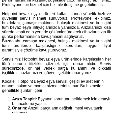
performanslarını kazanacak şekilde çözüme ulaştırabilirsiniz.
Profesyonel bir hizmet için bizimle iletişime geçebilirsiniz.
Hotpoint beyaz eşya ürünleri kullanıcılarına yönelik hızlı ve
güvenilir servis hizmeti sunuyoruz. Profesyonel ekibimiz,
buzdolabı, çamaşır makinesi, bulaşık makinesi ve fırın gibi
tüm beyaz eşya ihtiyaçlarınızda yanınızda. Arızalarınızı kısa
sürede tespit edip yerinde çözümler üreterek cihazlarınızın ilk
günkü performansına kavuşmasını sağlıyoruz.
Buzdolabı, çamaşır makinesi, bulaşık makinesi ve fırın gibi
tüm ürünlerde karşılaştığınız sorunları, uygun fiyat
garantisiyle çözüme kavuşturuyoruz.
Servisimiz Hotpoint beyaz eşya ürünlerinde karşılaşılan her
türlü sorunu titizlikle çözmek için donanımlıdır. Servis
sürecimizde, orijinal yedek parça kullanımı ve dikkatli
işçilikle cihazlarınızı en güvenli şekilde onarıyoruz.
Kocalei Hotpoint Beyaz eşya servisi, çeşitli ev aletlerinin
onarım, bakım ve montaj hizmetlerini sunar. Bu hizmetler
genellikle şunları içerir:
Arıza Tespiti:
Eşyanın sorununu belirlemek için detaylı
bir inceleme yapılır.
Onarım:
Arızalı parçaların değiştirilmesi veya tamir
edilmesi.