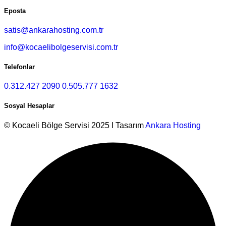
Eposta
satis@ankarahosting.com.tr
info@kocaelibolgeservisi.com.tr
Telefonlar
0.312.427 2090
0.505.777 1632
Sosyal Hesaplar
© Kocaeli Bölge Servisi 2025 I Tasarım
Ankara Hosting