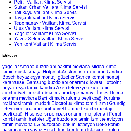
Pelitli Vaillant Klima Servisi
Sultan Orhan Vaillant Klima Servisi
Tatlıkuyu Vaillant Klima Servisi
Tavşanlı Vaillant Klima Servisi
Tepemanayır Vaillant Klima Servisi
Ulus Vaillant Klima Servisi
Yağcılar Vaillant Klima Servisi
Yavuz Selim Vaillant Klima Servisi
Yenikent Vaillant Klima Servisi
Etiketler
yağcılar Amana buzdolabı bakımı
mevlana Midea klima
tamiri
mustafapaşa Hotpoint-Ariston fırın kurulumu
kandıra
Bosch beyaz eşya montajı
güzeller Sanica kombi montajı
karamürsel Samsung buzdolabı onarımı
dilovası Hotpoint
beyaz eşya tamiri
kandıra Axen televizyon kurulumu
cumhuriyet İndesit klima onarımı
tepemanayır İndesit klima
onarımı
mevlana Baxi klima kurulumu
beylikbağı kurutma
makinesi tamiri
mudarlı Electrolux klima tamiri
İzmit Grundig
televizyon onarımı
cumhuriyet Lambert kombi montajı
beylikbağı Hisense ısı pompası onarımı
mollafenari Ferroli
kombi tamiri
hatipler Uğur buzdolabı tamiri
İzmit televizyon
tamiri
mevlana LG buzdolabı bakımı
İstasyon Beko kombi
bakımı
adem yavuz Bosch fırın kurulumu
İstasyon Profilo