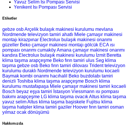
Yavuz Selim Isı Pompası Servisi
Yenikent Isı Pompası Servisi
Etiketler
gebze osb Arçelik bulaşık makinesi kurulumu
mevlana
Nordmende televizyon tamiri
ahatlı Miele çamaşır makinesi
montajı
kirazpınar Electrolux bulaşık makinesi onarımı
güzeller Beko çamaşır makinesi montajı
gölcük ECA ısı
pompası onarımı
cumaköy Amana çamaşır makinesi onarımı
kandıra Electrolux bulaşık makinesi kurulumu
İzmit Beretta
klima taşıma
arapçeşme Beko fırın tamiri
ulus Seg klima
taşıma
gebze osb Beko fırın tamiri
dilovası Trident televizyon
kurulumu
duraklı Nordmende televizyon kurulumu
kocaeli
Baymak kombi onarımı
hacıhalil Beko buzdolabı tamiri
denizli Toshiba klima taşıma
arapçeşme Bosch klima
kurulumu
mustafapaşa Miele çamaşır makinesi tamiri
kocaeli
Bosch beyaz eşya tamiri
İstasyon Viessmann ısı pompası
bakımı
arapçeşme LG klima taşıma
ovacık Altus klima taşıma
yavuz selim Altus klima taşıma
başiskele Fujitsu klima
taşıma
hatipler klima tamiri
gaziler Hoover fırın tamiri
osman
yılmaz ocak dönüşümü
Hakkımızda