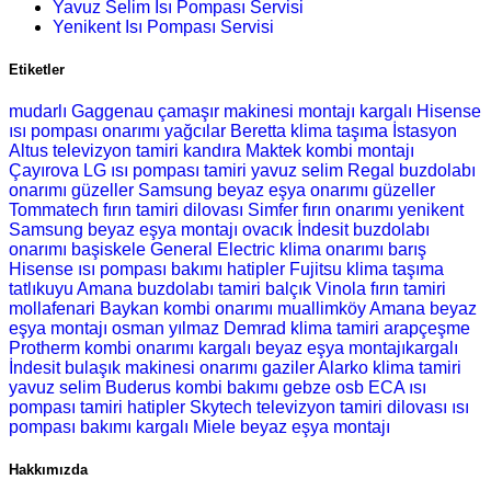
Yavuz Selim Isı Pompası Servisi
Yenikent Isı Pompası Servisi
Etiketler
mudarlı Gaggenau çamaşır makinesi montajı
kargalı Hisense
ısı pompası onarımı
yağcılar Beretta klima taşıma
İstasyon
Altus televizyon tamiri
kandıra Maktek kombi montajı
Çayırova LG ısı pompası tamiri
yavuz selim Regal buzdolabı
onarımı
güzeller Samsung beyaz eşya onarımı
güzeller
Tommatech fırın tamiri
dilovası Simfer fırın onarımı
yenikent
Samsung beyaz eşya montajı
ovacık İndesit buzdolabı
onarımı
başiskele General Electric klima onarımı
barış
Hisense ısı pompası bakımı
hatipler Fujitsu klima taşıma
tatlıkuyu Amana buzdolabı tamiri
balçık Vinola fırın tamiri
mollafenari Baykan kombi onarımı
muallimköy Amana beyaz
eşya montajı
osman yılmaz Demrad klima tamiri
arapçeşme
Protherm kombi onarımı
kargalı beyaz eşya montajıkargalı
İndesit bulaşık makinesi onarımı
gaziler Alarko klima tamiri
yavuz selim Buderus kombi bakımı
gebze osb ECA ısı
pompası tamiri
hatipler Skytech televizyon tamiri
dilovası ısı
pompası bakımı
kargalı Miele beyaz eşya montajı
Hakkımızda