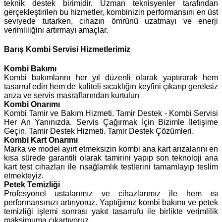
teknik destek birimidir. Uzman teknisyenler tarafından
gerçekleştirilen bu hizmetler, kombinizin performansını en üst
seviyede tutarken, cihazın ömrünü uzatmayı ve enerji
verimliliğini artırmayı amaçlar.
Barış Kombi Servisi Hizmetlerimiz
Kombi Bakımı
Kombi bakımlarını her yıl düzenli olarak yaptırarak hem
tasarruf edin hem de kaliteli sıcaklığın keyfini çıkarıp gereksiz
arıza ve servis masraflarından kurtulun
Kombi Onarımı
Kombi Tamir ve Bakım Hizmeti. Tamir Destek - Kombi Servisi
Her An Yanınızda. Servis Çağırmak İçin Bizimle İletişime
Geçin. Tamir Destek Hizmeti. Tamir Destek Çözümleri.
Kombi Kart Onarımı
Marka ve model ayırt etmeksizin kombi ana kart arızalarını en
kısa sürede garantili olarak tamirini yapıp son teknoloji ana
kart test cihazları ile nsağlamlık testlerini tamamlayıp teslim
etmekteyiz.
Petek Temizliği
Profesyonel ustalarımız ve cihazlarımız ile hem ısı
performansınızı artırıyoruz. Yaptığımız kombi bakımı ve petek
temizliği işlemi sonrası yakıt tasarrufu ile birlikte verimlilik
maksimuma çıkartıyoruz.