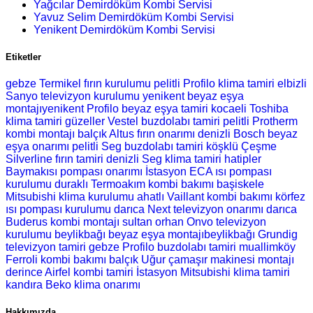
Yağcılar Demirdöküm Kombi Servisi
Yavuz Selim Demirdöküm Kombi Servisi
Yenikent Demirdöküm Kombi Servisi
Etiketler
gebze Termikel fırın kurulumu
pelitli Profilo klima tamiri
elbizli
Sanyo televizyon kurulumu
yenikent beyaz eşya
montajıyenikent Profilo beyaz eşya tamiri
kocaeli Toshiba
klima tamiri
güzeller Vestel buzdolabı tamiri
pelitli Protherm
kombi montajı
balçık Altus fırın onarımı
denizli Bosch beyaz
eşya onarımı
pelitli Seg buzdolabı tamiri
köşklü Çeşme
Silverline fırın tamiri
denizli Seg klima tamiri
hatipler
Baymakısı pompası onarımı
İstasyon ECA ısı pompası
kurulumu
duraklı Termoakım kombi bakımı
başiskele
Mitsubishi klima kurulumu
ahatlı Vaillant kombi bakımı
körfez
ısı pompası kurulumu
darıca Next televizyon onarımı
darıca
Buderus kombi montajı
sultan orhan Onvo televizyon
kurulumu
beylikbağı beyaz eşya montajıbeylikbağı Grundig
televizyon tamiri
gebze Profilo buzdolabı tamiri
muallimköy
Ferroli kombi bakımı
balçık Uğur çamaşır makinesi montajı
derince Airfel kombi tamiri
İstasyon Mitsubishi klima tamiri
kandıra Beko klima onarımı
Hakkımızda