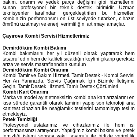
bakım, onarım ve yedek parça değişimi gibi hizmetlerini
sunan profesyonel bir teknik destek birimidir. Uzman
teknisyenler tarafından gerçekleştirilen bu hizmetler,
kombinizin performansını en üst seviyede tutarken, cihazın
ömrünü uzatmayı ve enerji verimliliğini artırmayı amaçlar.
Çayırova Kombi Servisi Hizmetlerimiz
Demirdöküm
Kombi Bakımı
Kombi bakımlarını her yıl düzenli olarak yaptırarak hem
tasarruf edin hem de kaliteli sıcaklığın keyfini çıkarıp gereksiz
arıza ve servis masraflarından kurtulun
Demirdöküm Kombi Onarımı
Kombi Tamir ve Bakım Hizmeti. Tamir Destek - Kombi Servisi
Her An Yanınızda. Servis Çağırmak İçin Bizimle İletişime
Geçin. Tamir Destek Hizmeti. Tamir Destek Çözümleri.
Kombi Kart Onarımı
Marka ve model ayırt etmeksizin kombi ana kart arızalarını en
kısa sürede garantili olarak tamirini yapıp son teknoloji ana
kart test cihazları ile nsağlamlık testlerini tamamlayıp teslim
etmekteyiz.
Petek Temizliği
Profesyonel ustalarımız ve cihazlarımız ile hem ısı
performansınızı artırıyoruz. Yaptığımız kombi bakımı ve petek
temizliği işlemi sonrası yakıt tasarrufu ile birlikte verimlilik