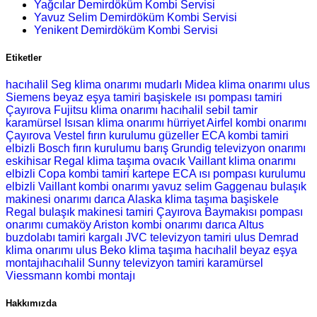
Yağcılar Demirdöküm Kombi Servisi
Yavuz Selim Demirdöküm Kombi Servisi
Yenikent Demirdöküm Kombi Servisi
Etiketler
hacıhalil Seg klima onarımı
mudarlı Midea klima onarımı
ulus
Siemens beyaz eşya tamiri
başiskele ısı pompası tamiri
Çayırova Fujitsu klima onarımı
hacıhalil sebil tamir
karamürsel Isısan klima onarımı
hürriyet Airfel kombi onarımı
Çayırova Vestel fırın kurulumu
güzeller ECA kombi tamiri
elbizli Bosch fırın kurulumu
barış Grundig televizyon onarımı
eskihisar Regal klima taşıma
ovacık Vaillant klima onarımı
elbizli Copa kombi tamiri
kartepe ECA ısı pompası kurulumu
elbizli Vaillant kombi onarımı
yavuz selim Gaggenau bulaşık
makinesi onarımı
darıca Alaska klima taşıma
başiskele
Regal bulaşık makinesi tamiri
Çayırova Baymakısı pompası
onarımı
cumaköy Ariston kombi onarımı
darıca Altus
buzdolabı tamiri
kargalı JVC televizyon tamiri
ulus Demrad
klima onarımı
ulus Beko klima taşıma
hacıhalil beyaz eşya
montajıhacıhalil Sunny televizyon tamiri
karamürsel
Viessmann kombi montajı
Hakkımızda