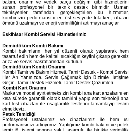
bakım, onarım ve yedek parça değişimi gibi hizmetlerini
sunan profesyonel bir teknik destek birimidir. Uzman
teknisyenler tarafından gerçekleştirilen bu hizmetler,
kombinizin performansını en üst seviyede tutarken, cihazın
ömrünü uzatmayı ve enerji verimliliğini artırmayı amaçlar.
Eskihisar Kombi Servisi Hizmetlerimiz
Demirdöküm
Kombi Bakımı
Kombi bakımlarını her yıl düzenli olarak yaptırarak hem
tasarruf edin hem de kaliteli sıcaklığın keyfini çıkarıp gereksiz
arıza ve servis masraflarından kurtulun
Demirdöküm Kombi Onarımı
Kombi Tamir ve Bakım Hizmeti. Tamir Destek - Kombi Servisi
Her An Yanınızda. Servis Çağırmak İçin Bizimle İletişime
Geçin. Tamir Destek Hizmeti. Tamir Destek Çözümleri.
Kombi Kart Onarımı
Marka ve model ayırt etmeksizin kombi ana kart arızalarını en
kısa sürede garantili olarak tamirini yapıp son teknoloji ana
kart test cihazları ile nsağlamlık testlerini tamamlayıp teslim
etmekteyiz.
Petek Temizliği
Profesyonel ustalarımız ve cihazlarımız ile hem ısı
performansınızı artırıyoruz. Yaptığımız kombi bakımı ve petek
temizliği işlemi sonrası yakıt tasarrufu ile birlikte verimlilik