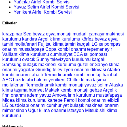
Yağcılar Airfel Kombi Servisi
Yavuz Selim Airfel Kombi Servisi
Yenikent Airfel Kombi Servisi
Etiketler
kirazpınar Seg beyaz eşya montajı
mudarlı çamaşır makinesi
kurulumu
kandıra Arçelik fırın kurulumu
körfez beyaz eşya
tamiri
mollafenari Fujitsu klima tamiri
kargalı LG ısı pompası
onarımı
mustafapaşa Copa kombi onarımı
tepemanayır
Vaillant klima kurulumu
cumhuriyet ECA ısı pompası
kurulumu
ovacık Sunny televizyon kurulumu
kargalı
Samsung bulaşık makinesi kurulumu
güzeller Sanyo klima
onarımı
yağcılar Grundig televizyon onarımı
dilovası Alarko
kombi onarımı
ahatlı Termodinamik kombi montajı
hacıhalil
AEG buzdolabı bakımı
yenikent Chiller klima taşıma
mollafenari Termodinamik kombi montajı
yavuz selim Alaska
klima taşıma
hürriyet Maktek kombi montajı
gebze Arçelik
fırın onarımı
adem yavuz Arnova fırın kurulumu
mustafapaşa
Midea klima kurulumu
kartepe Ferroli kombi onarımı
elbizli
LG buzdolabı onarımı
cumhuriyet bulaşık makinesi onarımı
mimar sinan Uğur klima onarımı
İstasyon Mitsubishi klima
kurulumu
Hakkımızda