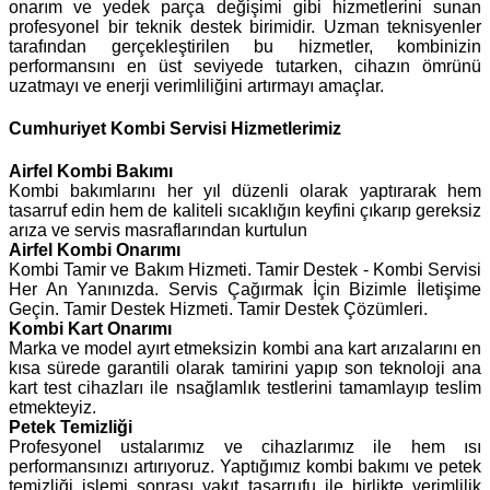
onarım ve yedek parça değişimi gibi hizmetlerini sunan
profesyonel bir teknik destek birimidir. Uzman teknisyenler
tarafından gerçekleştirilen bu hizmetler, kombinizin
performansını en üst seviyede tutarken, cihazın ömrünü
uzatmayı ve enerji verimliliğini artırmayı amaçlar.
Cumhuriyet Kombi Servisi Hizmetlerimiz
Airfel
Kombi Bakımı
Kombi bakımlarını her yıl düzenli olarak yaptırarak hem
tasarruf edin hem de kaliteli sıcaklığın keyfini çıkarıp gereksiz
arıza ve servis masraflarından kurtulun
Airfel Kombi Onarımı
Kombi Tamir ve Bakım Hizmeti. Tamir Destek - Kombi Servisi
Her An Yanınızda. Servis Çağırmak İçin Bizimle İletişime
Geçin. Tamir Destek Hizmeti. Tamir Destek Çözümleri.
Kombi Kart Onarımı
Marka ve model ayırt etmeksizin kombi ana kart arızalarını en
kısa sürede garantili olarak tamirini yapıp son teknoloji ana
kart test cihazları ile nsağlamlık testlerini tamamlayıp teslim
etmekteyiz.
Petek Temizliği
Profesyonel ustalarımız ve cihazlarımız ile hem ısı
performansınızı artırıyoruz. Yaptığımız kombi bakımı ve petek
temizliği işlemi sonrası yakıt tasarrufu ile birlikte verimlilik