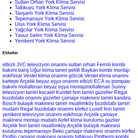
Sultan Orhan York Klima Servisi
Tatlıkuyu York Klima Servisi
Tavşanlı York Klima Servisi
Tepemanayır York Klima Servisi
Ulus York Klima Servisi
Yağcılar York Klima Servisi
Yavuz Selim York Klima Servisi
Yenikent York Klima Servisi
Etiketler
elbizli JVC televizyon onarımı
sultan orhan Ferroli kombi
bakımı
barış Uğur klima tamiri
pelitli Baykan kombi montajı
eskihisar Vestel klima onarımı
gölcük Vestel klima onarımı
kartepe Arçelik beyaz eşya onarımı
elbizli ECA ısı pompası
bakımı
mollafenari beyaz eşya montajımollafenari Sunny
televizyon tamiri
kocaeli Kumtel fırın tamiri
güzeller Regal
buzdolabı onarımı
güzeller çamaşır makinesi tamiri
kandıra
Bosch bulaşık makinesi tamiri
muallimköy buzdolabı tamiri
mudarlı Regal buzdolabı onarımı
körfez Luxell fırın tamiri
yenikent televizyon onarımı
eskihisar Arçelik çamaşır
makinesi montajı
mudarlı Airfel klima kurulumu
gaziler
Arçelik fırın tamiri
muallimköy Arçelik bulaşık makinesi
kurulumu
tepemanayır Beko çamaşır makinesi onarımı
körfez
Profilo çamaşır makinesi onarımı
tatlıkuyu Protherm kombi