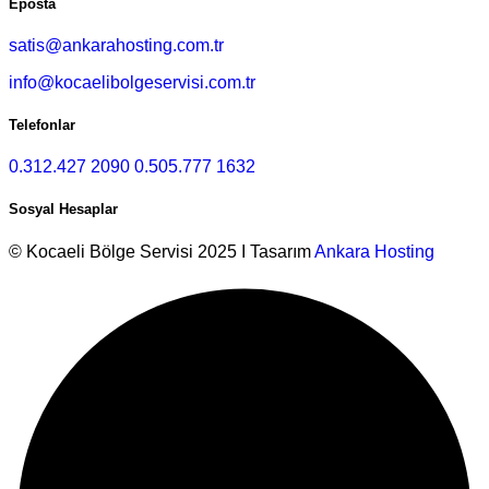
Eposta
satis@ankarahosting.com.tr
info@kocaelibolgeservisi.com.tr
Telefonlar
0.312.427 2090
0.505.777 1632
Sosyal Hesaplar
© Kocaeli Bölge Servisi 2025 I Tasarım
Ankara Hosting