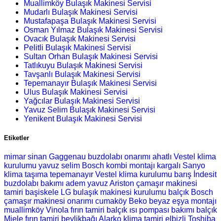
Muallimköy Bulaşık Makinesi Servisi
Mudarlı Bulaşık Makinesi Servisi
Mustafapaşa Bulaşık Makinesi Servisi
Osman Yılmaz Bulaşık Makinesi Servisi
Ovacık Bulaşık Makinesi Servisi
Pelitli Bulaşık Makinesi Servisi
Sultan Orhan Bulaşık Makinesi Servisi
Tatlıkuyu Bulaşık Makinesi Servisi
Tavşanlı Bulaşık Makinesi Servisi
Tepemanayır Bulaşık Makinesi Servisi
Ulus Bulaşık Makinesi Servisi
Yağcılar Bulaşık Makinesi Servisi
Yavuz Selim Bulaşık Makinesi Servisi
Yenikent Bulaşık Makinesi Servisi
Etiketler
mimar sinan Gaggenau buzdolabı onarımı
ahatlı Vestel klima
kurulumu
yavuz selim Bosch kombi montajı
kargalı Sanyo
klima taşıma
tepemanayır Vestel klima kurulumu
barış İndesit
buzdolabı bakımı
adem yavuz Ariston çamaşır makinesi
tamiri
başiskele LG bulaşık makinesi kurulumu
balçık Bosch
çamaşır makinesi onarımı
cumaköy Beko beyaz eşya montajı
muallimköy Vinola fırın tamiri
balçık ısı pompası bakımı
balçık
Miele fırın tamiri
beylikbağı Alarko klima tamiri
elbizli Toshiba