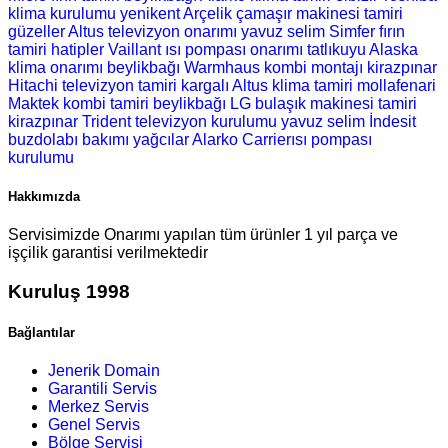
klima kurulumu
yenikent Arçelik çamaşır makinesi tamiri
güzeller Altus televizyon onarımı
yavuz selim Simfer fırın
tamiri
hatipler Vaillant ısı pompası onarımı
tatlıkuyu Alaska
klima onarımı
beylikbağı Warmhaus kombi montajı
kirazpınar
Hitachi televizyon tamiri
kargalı Altus klima tamiri
mollafenari
Maktek kombi tamiri
beylikbağı LG bulaşık makinesi tamiri
kirazpınar Trident televizyon kurulumu
yavuz selim İndesit
buzdolabı bakımı
yağcılar Alarko Carrierısı pompası
kurulumu
Hakkımızda
Servisimizde Onarımı yapılan tüm ürünler 1 yıl parça ve
işçilik garantisi verilmektedir
Kuruluş 1998
Bağlantılar
Jenerik Domain
Garantili Servis
Merkez Servis
Genel Servis
Bölge Servisi