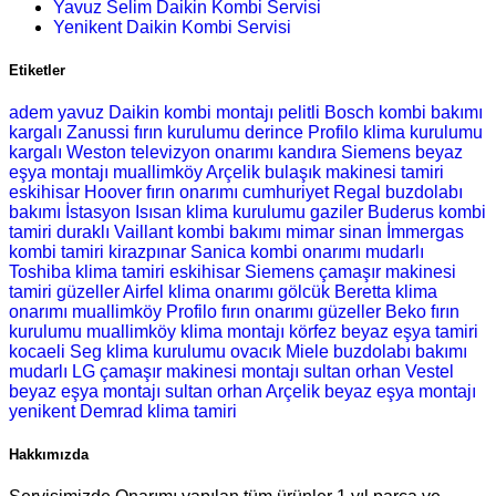
Yavuz Selim Daikin Kombi Servisi
Yenikent Daikin Kombi Servisi
Etiketler
adem yavuz Daikin kombi montajı
pelitli Bosch kombi bakımı
kargalı Zanussi fırın kurulumu
derince Profilo klima kurulumu
kargalı Weston televizyon onarımı
kandıra Siemens beyaz
eşya montajı
muallimköy Arçelik bulaşık makinesi tamiri
eskihisar Hoover fırın onarımı
cumhuriyet Regal buzdolabı
bakımı
İstasyon Isısan klima kurulumu
gaziler Buderus kombi
tamiri
duraklı Vaillant kombi bakımı
mimar sinan İmmergas
kombi tamiri
kirazpınar Sanica kombi onarımı
mudarlı
Toshiba klima tamiri
eskihisar Siemens çamaşır makinesi
tamiri
güzeller Airfel klima onarımı
gölcük Beretta klima
onarımı
muallimköy Profilo fırın onarımı
güzeller Beko fırın
kurulumu
muallimköy klima montajı
körfez beyaz eşya tamiri
kocaeli Seg klima kurulumu
ovacık Miele buzdolabı bakımı
mudarlı LG çamaşır makinesi montajı
sultan orhan Vestel
beyaz eşya montajı
sultan orhan Arçelik beyaz eşya montajı
yenikent Demrad klima tamiri
Hakkımızda