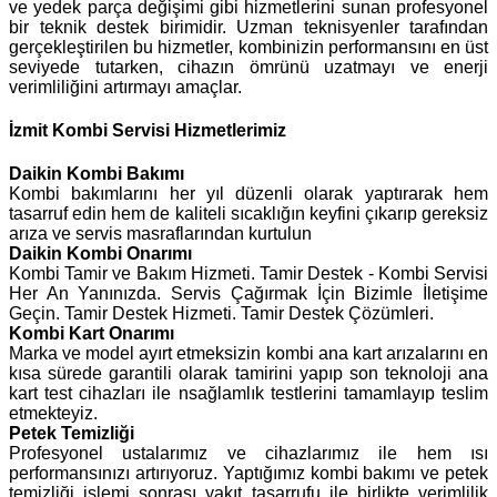
ve yedek parça değişimi gibi hizmetlerini sunan profesyonel
bir teknik destek birimidir. Uzman teknisyenler tarafından
gerçekleştirilen bu hizmetler, kombinizin performansını en üst
seviyede tutarken, cihazın ömrünü uzatmayı ve enerji
verimliliğini artırmayı amaçlar.
İzmit Kombi Servisi Hizmetlerimiz
Daikin
Kombi Bakımı
Kombi bakımlarını her yıl düzenli olarak yaptırarak hem
tasarruf edin hem de kaliteli sıcaklığın keyfini çıkarıp gereksiz
arıza ve servis masraflarından kurtulun
Daikin Kombi Onarımı
Kombi Tamir ve Bakım Hizmeti. Tamir Destek - Kombi Servisi
Her An Yanınızda. Servis Çağırmak İçin Bizimle İletişime
Geçin. Tamir Destek Hizmeti. Tamir Destek Çözümleri.
Kombi Kart Onarımı
Marka ve model ayırt etmeksizin kombi ana kart arızalarını en
kısa sürede garantili olarak tamirini yapıp son teknoloji ana
kart test cihazları ile nsağlamlık testlerini tamamlayıp teslim
etmekteyiz.
Petek Temizliği
Profesyonel ustalarımız ve cihazlarımız ile hem ısı
performansınızı artırıyoruz. Yaptığımız kombi bakımı ve petek
temizliği işlemi sonrası yakıt tasarrufu ile birlikte verimlilik