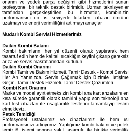
onarım ve yedek parça değişimi gibi hizmetlerini sunan
profesyonel bir teknik destek birimidir. Uzman teknisyenler
tarafından gerçekleştirilen bu hizmetler, kombinizin
performansını en üst seviyede tutarken, cihazın ömrünü
uzatmayı ve enerji verimliliğini artırmayı amaçlar.
Mudarlı Kombi Servisi Hizmetlerimiz
Daikin
Kombi Bakımı
Kombi bakımlarını her yıl düzenli olarak yaptırarak hem
tasarruf edin hem de kaliteli sıcaklığın keyfini çıkarıp gereksiz
arıza ve servis masraflarından kurtulun
Daikin Kombi Onarımı
Kombi Tamir ve Bakım Hizmeti. Tamir Destek - Kombi Servisi
Her An Yanınızda. Servis Çağırmak İçin Bizimle İletişime
Geçin. Tamir Destek Hizmeti. Tamir Destek Çözümleri.
Kombi Kart Onarımı
Marka ve model ayırt etmeksizin kombi ana kart arızalarını en
kısa sürede garantili olarak tamirini yapıp son teknoloji ana
kart test cihazları ile nsağlamlık testlerini tamamlayıp teslim
etmekteyiz.
Petek Temizliği
Profesyonel ustalarımız ve cihazlarımız ile hem ısı
performansınızı artırıyoruz. Yaptığımız kombi bakımı ve petek
temizliği işlemi sonrası yakıt tasarrufu ile birlikte verimlilik