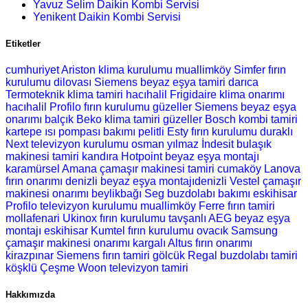
Yavuz Selim Daikin Kombi Servisi
Yenikent Daikin Kombi Servisi
Etiketler
cumhuriyet Ariston klima kurulumu
muallimköy Simfer fırın
kurulumu
dilovası Siemens beyaz eşya tamiri
darıca
Termoteknik klima tamiri
hacıhalil Frigidaire klima onarımı
hacıhalil Profilo fırın kurulumu
güzeller Siemens beyaz eşya
onarımı
balçık Beko klima tamiri
güzeller Bosch kombi tamiri
kartepe ısı pompası bakımı
pelitli Esty fırın kurulumu
duraklı
Next televizyon kurulumu
osman yılmaz İndesit bulaşık
makinesi tamiri
kandıra Hotpoint beyaz eşya montajı
karamürsel Amana çamaşır makinesi tamiri
cumaköy Lanova
fırın onarımı
denizli beyaz eşya montajıdenizli Vestel çamaşır
makinesi onarımı
beylikbağı Seg buzdolabı bakımı
eskihisar
Profilo televizyon kurulumu
muallimköy Ferre fırın tamiri
mollafenari Ukinox fırın kurulumu
tavşanlı AEG beyaz eşya
montajı
eskihisar Kumtel fırın kurulumu
ovacık Samsung
çamaşır makinesi onarımı
kargalı Altus fırın onarımı
kirazpınar Siemens fırın tamiri
gölcük Regal buzdolabı tamiri
köşklü Çeşme Woon televizyon tamiri
Hakkımızda