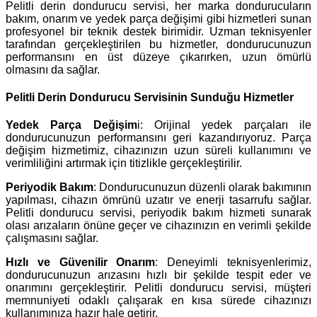
Pelitli derin dondurucu servisi, her marka dondurucuların
bakım, onarım ve yedek parça değişimi gibi hizmetleri sunan
profesyonel bir teknik destek birimidir. Uzman teknisyenler
tarafından gerçekleştirilen bu hizmetler, dondurucunuzun
performansını en üst düzeye çıkarırken, uzun ömürlü
olmasını da sağlar.
Pelitli Derin Dondurucu Servisinin Sunduğu Hizmetler
Yedek Parça Değişim
i: Orijinal yedek parçaları ile
dondurucunuzun performansını geri kazandırıyoruz. Parça
değişim hizmetimiz, cihazınızın uzun süreli kullanımını ve
verimliliğini artırmak için titizlikle gerçekleştirilir.
Periyodik Bakım
: Dondurucunuzun düzenli olarak bakımının
yapılması, cihazın ömrünü uzatır ve enerji tasarrufu sağlar.
Pelitli dondurucu servisi, periyodik bakım hizmeti sunarak
olası arızaların önüne geçer ve cihazınızın en verimli şekilde
çalışmasını sağlar.
Hızlı ve Güvenilir Onarım
: Deneyimli teknisyenlerimiz,
dondurucunuzun arızasını hızlı bir şekilde tespit eder ve
onarımını gerçekleştirir. Pelitli dondurucu servisi, müşteri
memnuniyeti odaklı çalışarak en kısa sürede cihazınızı
kullanımınıza hazır hale getirir.