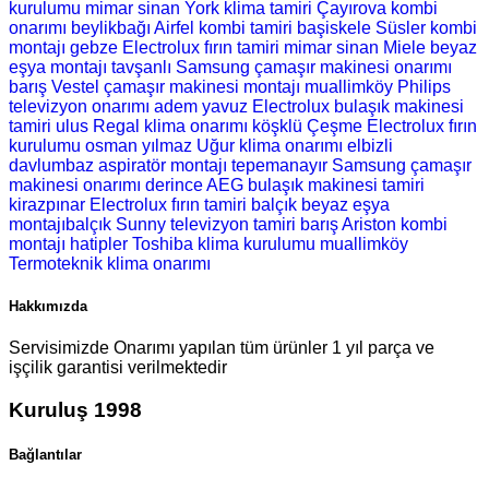
kurulumu
mimar sinan York klima tamiri
Çayırova kombi
onarımı
beylikbağı Airfel kombi tamiri
başiskele Süsler kombi
montajı
gebze Electrolux fırın tamiri
mimar sinan Miele beyaz
eşya montajı
tavşanlı Samsung çamaşır makinesi onarımı
barış Vestel çamaşır makinesi montajı
muallimköy Philips
televizyon onarımı
adem yavuz Electrolux bulaşık makinesi
tamiri
ulus Regal klima onarımı
köşklü Çeşme Electrolux fırın
kurulumu
osman yılmaz Uğur klima onarımı
elbizli
davlumbaz aspiratör montajı
tepemanayır Samsung çamaşır
makinesi onarımı
derince AEG bulaşık makinesi tamiri
kirazpınar Electrolux fırın tamiri
balçık beyaz eşya
montajıbalçık Sunny televizyon tamiri
barış Ariston kombi
montajı
hatipler Toshiba klima kurulumu
muallimköy
Termoteknik klima onarımı
Hakkımızda
Servisimizde Onarımı yapılan tüm ürünler 1 yıl parça ve
işçilik garantisi verilmektedir
Kuruluş 1998
Bağlantılar