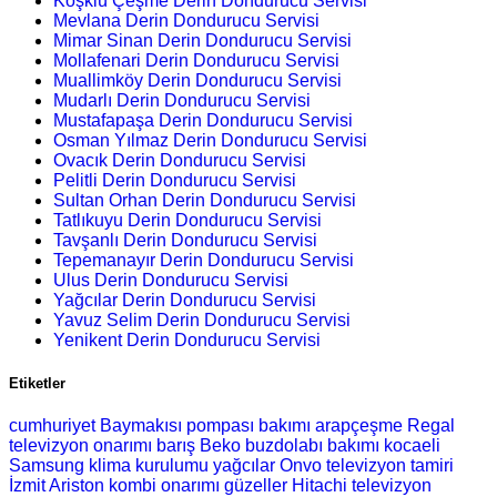
Köşklü Çeşme Derin Dondurucu Servisi
Mevlana Derin Dondurucu Servisi
Mimar Sinan Derin Dondurucu Servisi
Mollafenari Derin Dondurucu Servisi
Muallimköy Derin Dondurucu Servisi
Mudarlı Derin Dondurucu Servisi
Mustafapaşa Derin Dondurucu Servisi
Osman Yılmaz Derin Dondurucu Servisi
Ovacık Derin Dondurucu Servisi
Pelitli Derin Dondurucu Servisi
Sultan Orhan Derin Dondurucu Servisi
Tatlıkuyu Derin Dondurucu Servisi
Tavşanlı Derin Dondurucu Servisi
Tepemanayır Derin Dondurucu Servisi
Ulus Derin Dondurucu Servisi
Yağcılar Derin Dondurucu Servisi
Yavuz Selim Derin Dondurucu Servisi
Yenikent Derin Dondurucu Servisi
Etiketler
cumhuriyet Baymakısı pompası bakımı
arapçeşme Regal
televizyon onarımı
barış Beko buzdolabı bakımı
kocaeli
Samsung klima kurulumu
yağcılar Onvo televizyon tamiri
İzmit Ariston kombi onarımı
güzeller Hitachi televizyon