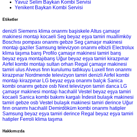
Yavuz Selim Baykan Kombi Servisi
Yenikent Baykan Kombi Servisi
Etiketler
denizli Siemens klima onarımı
başiskele Altus çamaşır
makinesi montajı
kocaeli Seg beyaz eşya tamiri
muallimköy
Boschısı pompası onarımı
gebze Seg çamaşır makinesi
montajı
gaziler Samsung televizyon onarımı
elbizli Electrolux
klima taşıma
barış Profilo çamaşır makinesi tamiri
barış
beyaz eşya montajıbarış Uğur beyaz eşya tamiri
kirazpınar
Airfel kombi montajı
sultan orhan Regal çamaşır makinesi
tamiri
ulus Alveus fırın kurulumu
tatlıkuyu Luxell fırın onarımı
kirazpınar Nordmende televizyon tamiri
denizli Airfel kombi
montajı
kirazpınar LG beyaz eşya onarımı
balçık Sanica
kombi onarımı
gebze osb Next televizyon tamiri
darıca LG
çamaşır makinesi montajı
hacıhalil Vestel beyaz eşya tamiri
kocaeli Sanica kombi bakımı
kargalı İndesit bulaşık makinesi
tamiri
gebze osb Vestel bulaşık makinesi tamiri
derince Uğur
fırın onarımı
hacıhalil Demirdöküm kombi onarımı
hatipler
Samsung beyaz eşya tamiri
derince Regal beyaz eşya tamiri
hatipler Ferroli klima taşıma
Hakkımızda