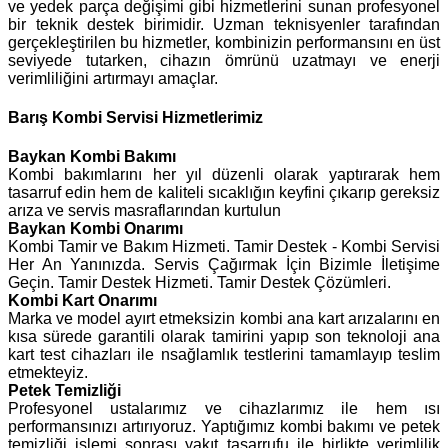
ve yedek parça değişimi gibi hizmetlerini sunan profesyonel
bir teknik destek birimidir. Uzman teknisyenler tarafından
gerçekleştirilen bu hizmetler, kombinizin performansını en üst
seviyede tutarken, cihazın ömrünü uzatmayı ve enerji
verimliliğini artırmayı amaçlar.
Barış Kombi Servisi Hizmetlerimiz
Baykan
Kombi Bakımı
Kombi bakımlarını her yıl düzenli olarak yaptırarak hem
tasarruf edin hem de kaliteli sıcaklığın keyfini çıkarıp gereksiz
arıza ve servis masraflarından kurtulun
Baykan Kombi Onarımı
Kombi Tamir ve Bakım Hizmeti. Tamir Destek - Kombi Servisi
Her An Yanınızda. Servis Çağırmak İçin Bizimle İletişime
Geçin. Tamir Destek Hizmeti. Tamir Destek Çözümleri.
Kombi Kart Onarımı
Marka ve model ayırt etmeksizin kombi ana kart arızalarını en
kısa sürede garantili olarak tamirini yapıp son teknoloji ana
kart test cihazları ile nsağlamlık testlerini tamamlayıp teslim
etmekteyiz.
Petek Temizliği
Profesyonel ustalarımız ve cihazlarımız ile hem ısı
performansınızı artırıyoruz. Yaptığımız kombi bakımı ve petek
temizliği işlemi sonrası yakıt tasarrufu ile birlikte verimlilik