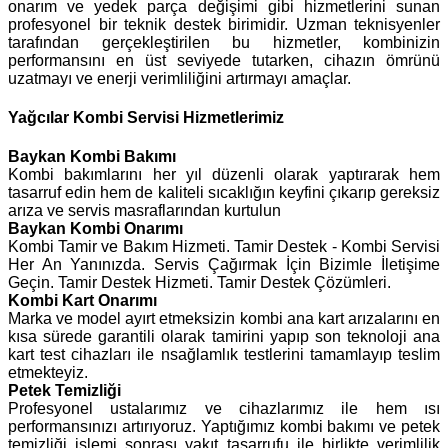
onarım ve yedek parça değişimi gibi hizmetlerini sunan
profesyonel bir teknik destek birimidir. Uzman teknisyenler
tarafından gerçekleştirilen bu hizmetler, kombinizin
performansını en üst seviyede tutarken, cihazın ömrünü
uzatmayı ve enerji verimliliğini artırmayı amaçlar.
Yağcılar Kombi Servisi Hizmetlerimiz
Baykan
Kombi Bakımı
Kombi bakımlarını her yıl düzenli olarak yaptırarak hem
tasarruf edin hem de kaliteli sıcaklığın keyfini çıkarıp gereksiz
arıza ve servis masraflarından kurtulun
Baykan Kombi Onarımı
Kombi Tamir ve Bakım Hizmeti. Tamir Destek - Kombi Servisi
Her An Yanınızda. Servis Çağırmak İçin Bizimle İletişime
Geçin. Tamir Destek Hizmeti. Tamir Destek Çözümleri.
Kombi Kart Onarımı
Marka ve model ayırt etmeksizin kombi ana kart arızalarını en
kısa sürede garantili olarak tamirini yapıp son teknoloji ana
kart test cihazları ile nsağlamlık testlerini tamamlayıp teslim
etmekteyiz.
Petek Temizliği
Profesyonel ustalarımız ve cihazlarımız ile hem ısı
performansınızı artırıyoruz. Yaptığımız kombi bakımı ve petek
temizliği işlemi sonrası yakıt tasarrufu ile birlikte verimlilik