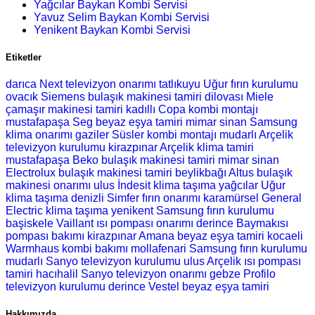
Yağcılar Baykan Kombi Servisi
Yavuz Selim Baykan Kombi Servisi
Yenikent Baykan Kombi Servisi
Etiketler
darıca Next televizyon onarımı
tatlıkuyu Uğur fırın kurulumu
ovacık Siemens bulaşık makinesi tamiri
dilovası Miele
çamaşır makinesi tamiri
kadıllı Copa kombi montajı
mustafapaşa Seg beyaz eşya tamiri
mimar sinan Samsung
klima onarımı
gaziler Süsler kombi montajı
mudarlı Arçelik
televizyon kurulumu
kirazpınar Arçelik klima tamiri
mustafapaşa Beko bulaşık makinesi tamiri
mimar sinan
Electrolux bulaşık makinesi tamiri
beylikbağı Altus bulaşık
makinesi onarımı
ulus İndesit klima taşıma
yağcılar Uğur
klima taşıma
denizli Simfer fırın onarımı
karamürsel General
Electric klima taşıma
yenikent Samsung fırın kurulumu
başiskele Vaillant ısı pompası onarımı
derince Baymakısı
pompası bakımı
kirazpınar Amana beyaz eşya tamiri
kocaeli
Warmhaus kombi bakımı
mollafenari Samsung fırın kurulumu
mudarlı Sanyo televizyon kurulumu
ulus Arçelik ısı pompası
tamiri
hacıhalil Sanyo televizyon onarımı
gebze Profilo
televizyon kurulumu
derince Vestel beyaz eşya tamiri
Hakkımızda