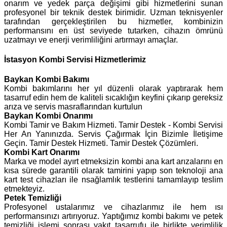
onarım ve yedek parça değişimi gibi hizmetlerini sunan
profesyonel bir teknik destek birimidir. Uzman teknisyenler
tarafından gerçekleştirilen bu hizmetler, kombinizin
performansını en üst seviyede tutarken, cihazın ömrünü
uzatmayı ve enerji verimliliğini artırmayı amaçlar.
İstasyon Kombi Servisi Hizmetlerimiz
Baykan
Kombi Bakımı
Kombi bakımlarını her yıl düzenli olarak yaptırarak hem
tasarruf edin hem de kaliteli sıcaklığın keyfini çıkarıp gereksiz
arıza ve servis masraflarından kurtulun
Baykan Kombi Onarımı
Kombi Tamir ve Bakım Hizmeti. Tamir Destek - Kombi Servisi
Her An Yanınızda. Servis Çağırmak İçin Bizimle İletişime
Geçin. Tamir Destek Hizmeti. Tamir Destek Çözümleri.
Kombi Kart Onarımı
Marka ve model ayırt etmeksizin kombi ana kart arızalarını en
kısa sürede garantili olarak tamirini yapıp son teknoloji ana
kart test cihazları ile nsağlamlık testlerini tamamlayıp teslim
etmekteyiz.
Petek Temizliği
Profesyonel ustalarımız ve cihazlarımız ile hem ısı
performansınızı artırıyoruz. Yaptığımız kombi bakımı ve petek
temizliği işlemi sonrası yakıt tasarrufu ile birlikte verimlilik