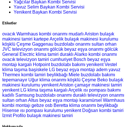
Yağcılar Baykan Kombi Servisi
Yavuz Selim Baykan Kombi Servisi
Yenikent Baykan Kombi Servisi
Etiketler
ovacık Warmhaus kombi onarımı
mudarlı Ariston bulaşık
makinesi tamiri
kartepe Arçelik bulaşık makinesi kurulumu
köşklü Çeşme Gaggenau buzdolabı onarımı
sultan orhan
JVC televizyon onarımı
gölcük beyaz eşya onarımı
gölcük
General Electric klima tamiri
duraklı Alarko kombi onarımı
ovacık televizyon tamiri
cumhuriyet Bosch beyaz eşya
montajı
kargalı Hotpoint buzdolabı bakımı
yenikent Vestel
klima taşıma
başiskele LG beyaz eşya montajı
adem yavuz
Thermex kombi tamiri
beylikbağı Miele buzdolabı bakımı
tepemanayır Uğur klima onarımı
köşklü Çeşme Beko bulaşık
makinesi kurulumu
yenikent Ariston çamaşır makinesi tamiri
yenikent LG klima taşıma
kargalı Arçelik ısı pompası bakımı
kadıllı Samsung buzdolabı onarımı
duraklı televizyon onarımı
sultan orhan Altus beyaz eşya montajı
karamürsel Warmhaus
kombi montajı
gebze osb Beretta klima onarımı
beylikbağı
Hisense ısı pompası kurulumu
yenikent Doğsan kombi tamiri
İzmit Profilo bulaşık makinesi tamiri
Hakkımızda