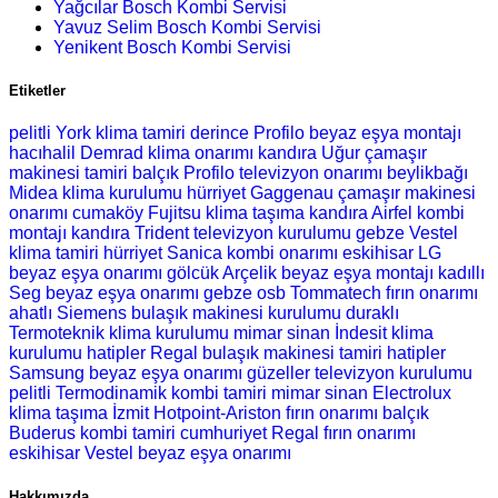
Yağcılar Bosch Kombi Servisi
Yavuz Selim Bosch Kombi Servisi
Yenikent Bosch Kombi Servisi
Etiketler
pelitli York klima tamiri
derince Profilo beyaz eşya montajı
hacıhalil Demrad klima onarımı
kandıra Uğur çamaşır
makinesi tamiri
balçık Profilo televizyon onarımı
beylikbağı
Midea klima kurulumu
hürriyet Gaggenau çamaşır makinesi
onarımı
cumaköy Fujitsu klima taşıma
kandıra Airfel kombi
montajı
kandıra Trident televizyon kurulumu
gebze Vestel
klima tamiri
hürriyet Sanica kombi onarımı
eskihisar LG
beyaz eşya onarımı
gölcük Arçelik beyaz eşya montajı
kadıllı
Seg beyaz eşya onarımı
gebze osb Tommatech fırın onarımı
ahatlı Siemens bulaşık makinesi kurulumu
duraklı
Termoteknik klima kurulumu
mimar sinan İndesit klima
kurulumu
hatipler Regal bulaşık makinesi tamiri
hatipler
Samsung beyaz eşya onarımı
güzeller televizyon kurulumu
pelitli Termodinamik kombi tamiri
mimar sinan Electrolux
klima taşıma
İzmit Hotpoint-Ariston fırın onarımı
balçık
Buderus kombi tamiri
cumhuriyet Regal fırın onarımı
eskihisar Vestel beyaz eşya onarımı
Hakkımızda