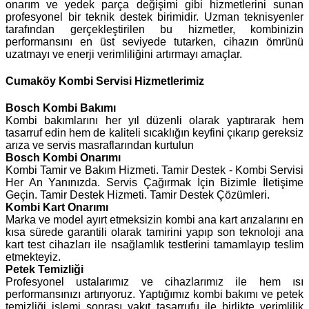
onarım ve yedek parça değişimi gibi hizmetlerini sunan
profesyonel bir teknik destek birimidir. Uzman teknisyenler
tarafından gerçekleştirilen bu hizmetler, kombinizin
performansını en üst seviyede tutarken, cihazın ömrünü
uzatmayı ve enerji verimliliğini artırmayı amaçlar.
Cumaköy Kombi Servisi Hizmetlerimiz
Bosch
Kombi Bakımı
Kombi bakımlarını her yıl düzenli olarak yaptırarak hem
tasarruf edin hem de kaliteli sıcaklığın keyfini çıkarıp gereksiz
arıza ve servis masraflarından kurtulun
Bosch Kombi Onarımı
Kombi Tamir ve Bakım Hizmeti. Tamir Destek - Kombi Servisi
Her An Yanınızda. Servis Çağırmak İçin Bizimle İletişime
Geçin. Tamir Destek Hizmeti. Tamir Destek Çözümleri.
Kombi Kart Onarımı
Marka ve model ayırt etmeksizin kombi ana kart arızalarını en
kısa sürede garantili olarak tamirini yapıp son teknoloji ana
kart test cihazları ile nsağlamlık testlerini tamamlayıp teslim
etmekteyiz.
Petek Temizliği
Profesyonel ustalarımız ve cihazlarımız ile hem ısı
performansınızı artırıyoruz. Yaptığımız kombi bakımı ve petek
temizliği işlemi sonrası yakıt tasarrufu ile birlikte verimlilik