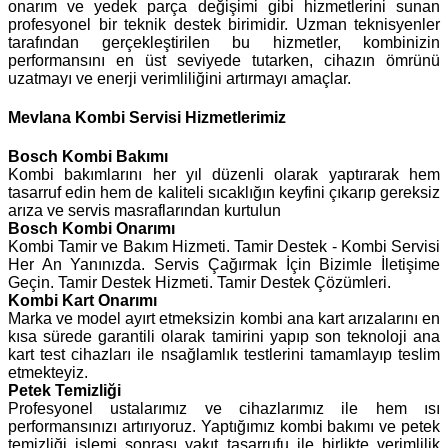
onarım ve yedek parça değişimi gibi hizmetlerini sunan
profesyonel bir teknik destek birimidir. Uzman teknisyenler
tarafından gerçekleştirilen bu hizmetler, kombinizin
performansını en üst seviyede tutarken, cihazın ömrünü
uzatmayı ve enerji verimliliğini artırmayı amaçlar.
Mevlana Kombi Servisi Hizmetlerimiz
Bosch
Kombi Bakımı
Kombi bakımlarını her yıl düzenli olarak yaptırarak hem
tasarruf edin hem de kaliteli sıcaklığın keyfini çıkarıp gereksiz
arıza ve servis masraflarından kurtulun
Bosch Kombi Onarımı
Kombi Tamir ve Bakım Hizmeti. Tamir Destek - Kombi Servisi
Her An Yanınızda. Servis Çağırmak İçin Bizimle İletişime
Geçin. Tamir Destek Hizmeti. Tamir Destek Çözümleri.
Kombi Kart Onarımı
Marka ve model ayırt etmeksizin kombi ana kart arızalarını en
kısa sürede garantili olarak tamirini yapıp son teknoloji ana
kart test cihazları ile nsağlamlık testlerini tamamlayıp teslim
etmekteyiz.
Petek Temizliği
Profesyonel ustalarımız ve cihazlarımız ile hem ısı
performansınızı artırıyoruz. Yaptığımız kombi bakımı ve petek
temizliği işlemi sonrası yakıt tasarrufu ile birlikte verimlilik