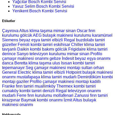
Yağcılar Bosch Kombi Servisi
Yavuz Selim Bosch Kombi Servisi
Yenikent Bosch Kombi Servisi
Etiketler
Çayırova Altus klima taşıma
mimar sinan Oscar fırın
kurulumu
gölcük AEG bulaşık makinesi kurulumu
karamürsel
Siemens beyaz eşya tamiri
elbizli Regal buzdolabı tamiri
güzeller Ferroli kombi tamiri
eskihisar Chiller klima tamiri
tavşanlı Daikin kombi bakımı
gölcük Frigidaire klima tamiri
derince Sanyo televizyon kurulumu
mimar sinan Profilo
çamaşır makinesi onarımı
gebze İndesit beyaz eşya onarımı
darıca Beretta klima taşıma
ulus Isısan kombi tamiri
tepemanayır Seg çamaşır makinesi montajı
sultan orhan
General Electric klima tamiri
elbizli Hotpoint bulaşık makinesi
onarımı
mustafapaşa klima tamiri
mudarlı Demirdöküm kombi
montajı
gaziler Profilo çamaşır makinesi montajı
kadıllı
Franke fırın tamiri
muallimköy Thermex kombi tamiri
cumaköy kombi tamiri
denizli Regal televizyon onarımı
mudarlı Ferre fırın kurulumu
mollafenari Zanussi fırın tamiri
kirazpınar Baymak kombi onarımı
İzmit Altus bulaşık
makinesi onarımı
Hakkımızda