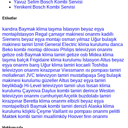
Yavuz Selim Bosch Kombi Servisi
Yenikent Bosch Kombi Servisi
Etiketler
kandıra Baymak klima taşıma
İstasyon beyaz eşya
montajıİstasyon Regal çamaşır makinesi onarımı
kadıllı
Siemens beyaz eşya montajı
osman yılmaz Uğur bulaşık
makinesi tamiri
İzmit General Electric klima kurulumu
darıca
Beko kombi montajı
dilovası Philips televizyon onarımı
gebze osb Baymak klima tamiri
gebze osb Midea klima
taşıma
balçık Frigidaire klima kurulumu
İstasyon Altus beyaz
eşya onarımı
barış Uğur klima tamiri
kocaeli Toshiba
televizyon onarımı
kirazpınar Viessmann ısı pompası tamiri
mollafenari JVC televizyon tamiri
mustafapaşa Seg bulaşık
makinesi kurulumu
güzeller Altus beyaz eşya tamiri
beylikbağı Hi-Level televizyon tamiri
ulus Isısan klima
kurulumu
Çayırova Daylux kombi tamiri
derince Weston
televizyon onarımı
cumhuriyet Arçelik buzdolabı tamiri
kirazpınar Beretta klima onarımı
elbizli beyaz eşya
montajıelbizli Baymak kombi tamiri
denizli Alaska klima
kurulumu
köşklü Çeşme Vaillant ısı pompası onarımı
pelitli
Maktek kombi tamiri
muallimköy Hoover fırın onarımı
Hakkımızda