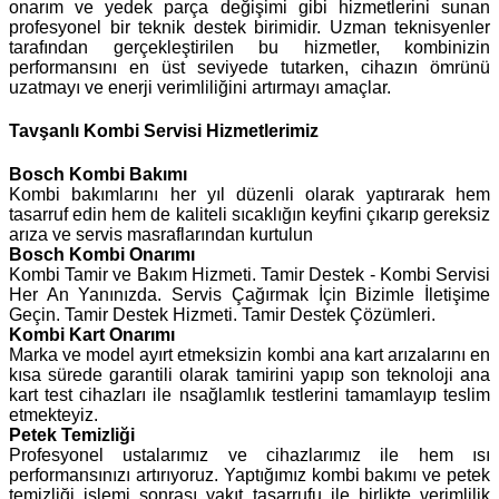
onarım ve yedek parça değişimi gibi hizmetlerini sunan
profesyonel bir teknik destek birimidir. Uzman teknisyenler
tarafından gerçekleştirilen bu hizmetler, kombinizin
performansını en üst seviyede tutarken, cihazın ömrünü
uzatmayı ve enerji verimliliğini artırmayı amaçlar.
Tavşanlı Kombi Servisi Hizmetlerimiz
Bosch
Kombi Bakımı
Kombi bakımlarını her yıl düzenli olarak yaptırarak hem
tasarruf edin hem de kaliteli sıcaklığın keyfini çıkarıp gereksiz
arıza ve servis masraflarından kurtulun
Bosch Kombi Onarımı
Kombi Tamir ve Bakım Hizmeti. Tamir Destek - Kombi Servisi
Her An Yanınızda. Servis Çağırmak İçin Bizimle İletişime
Geçin. Tamir Destek Hizmeti. Tamir Destek Çözümleri.
Kombi Kart Onarımı
Marka ve model ayırt etmeksizin kombi ana kart arızalarını en
kısa sürede garantili olarak tamirini yapıp son teknoloji ana
kart test cihazları ile nsağlamlık testlerini tamamlayıp teslim
etmekteyiz.
Petek Temizliği
Profesyonel ustalarımız ve cihazlarımız ile hem ısı
performansınızı artırıyoruz. Yaptığımız kombi bakımı ve petek
temizliği işlemi sonrası yakıt tasarrufu ile birlikte verimlilik