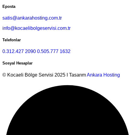
Eposta
satis@ankarahosting.com.tr
info@kocaelibolgeservisi.com.tr
Telefonlar
0.312.427 2090
0.505.777 1632
Sosyal Hesaplar
© Kocaeli Bölge Servisi 2025 I Tasarım
Ankara Hosting