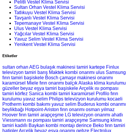
Pelitli Vestel Klima Servisi
Sultan Orhan Vestel Klima Servisi
Tatlıkuyu Vestel Klima Servisi
Tavşanlı Vestel Klima Servisi
Tepemanayır Vestel Klima Servisi
Ulus Vestel Klima Servisi
Yağcılar Vestel Klima Servisi
Yavuz Selim Vestel Klima Servisi
Yenikent Vestel Klima Servisi
Etiketler
sultan orhan AEG bulaşık makinesi tamiri
kartepe Finlux
televizyon tamiri
barış Maktek kombi onarımı
ulus Samsung
fırın tamiri
başiskele Bosch çamaşır makinesi onarımı
karamürsel Miele fırın onarımı
balçık Alaska klima kurulumu
güzeller beyaz eşya tamiri
başiskele Arçelik ısı pompası
tamiri
körfez Sanica kombi tamiri
karamürsel Profilo fırın
kurulumu
yavuz selim Philips televizyon kurulumu
kocaeli
Protherm kombi bakımı
yavuz selim Buderus kombi onarımı
beylikbağı Hotpoint-Ariston fırın onarımı
osman yılmaz
Hoover fırın tamiri
arapçeşme LG televizyon onarımı
ahatlı
Viessmann ısı pompası tamiri
arapçeşme Samsung klima
tamiri
kadıllı Baykan kombi montajı
derince Beko fırın tamiri
hatipler Arçelik beyaz eşya onarımı
gebze Electrolux