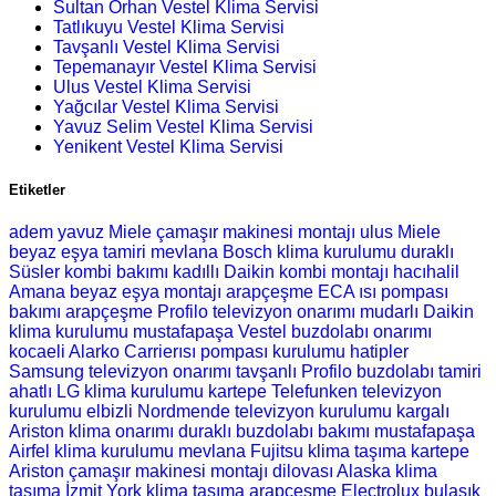
Sultan Orhan Vestel Klima Servisi
Tatlıkuyu Vestel Klima Servisi
Tavşanlı Vestel Klima Servisi
Tepemanayır Vestel Klima Servisi
Ulus Vestel Klima Servisi
Yağcılar Vestel Klima Servisi
Yavuz Selim Vestel Klima Servisi
Yenikent Vestel Klima Servisi
Etiketler
adem yavuz Miele çamaşır makinesi montajı
ulus Miele
beyaz eşya tamiri
mevlana Bosch klima kurulumu
duraklı
Süsler kombi bakımı
kadıllı Daikin kombi montajı
hacıhalil
Amana beyaz eşya montajı
arapçeşme ECA ısı pompası
bakımı
arapçeşme Profilo televizyon onarımı
mudarlı Daikin
klima kurulumu
mustafapaşa Vestel buzdolabı onarımı
kocaeli Alarko Carrierısı pompası kurulumu
hatipler
Samsung televizyon onarımı
tavşanlı Profilo buzdolabı tamiri
ahatlı LG klima kurulumu
kartepe Telefunken televizyon
kurulumu
elbizli Nordmende televizyon kurulumu
kargalı
Ariston klima onarımı
duraklı buzdolabı bakımı
mustafapaşa
Airfel klima kurulumu
mevlana Fujitsu klima taşıma
kartepe
Ariston çamaşır makinesi montajı
dilovası Alaska klima
taşıma
İzmit York klima taşıma
arapçeşme Electrolux bulaşık