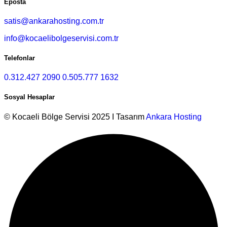
Eposta
satis@ankarahosting.com.tr
info@kocaelibolgeservisi.com.tr
Telefonlar
0.312.427 2090
0.505.777 1632
Sosyal Hesaplar
© Kocaeli Bölge Servisi 2025 I Tasarım
Ankara Hosting