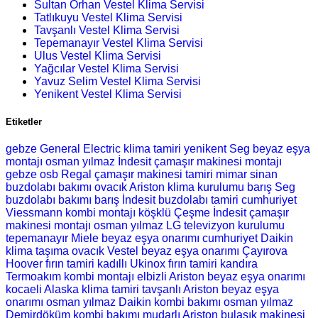
Sultan Orhan Vestel Klima Servisi
Tatlıkuyu Vestel Klima Servisi
Tavşanlı Vestel Klima Servisi
Tepemanayır Vestel Klima Servisi
Ulus Vestel Klima Servisi
Yağcılar Vestel Klima Servisi
Yavuz Selim Vestel Klima Servisi
Yenikent Vestel Klima Servisi
Etiketler
gebze General Electric klima tamiri
yenikent Seg beyaz eşya
montajı
osman yılmaz İndesit çamaşır makinesi montajı
gebze osb Regal çamaşır makinesi tamiri
mimar sinan
buzdolabı bakımı
ovacık Ariston klima kurulumu
barış Seg
buzdolabı bakımı
barış İndesit buzdolabı tamiri
cumhuriyet
Viessmann kombi montajı
köşklü Çeşme İndesit çamaşır
makinesi montajı
osman yılmaz LG televizyon kurulumu
tepemanayır Miele beyaz eşya onarımı
cumhuriyet Daikin
klima taşıma
ovacık Vestel beyaz eşya onarımı
Çayırova
Hoover fırın tamiri
kadıllı Ukinox fırın tamiri
kandıra
Termoakım kombi montajı
elbizli Ariston beyaz eşya onarımı
kocaeli Alaska klima tamiri
tavşanlı Ariston beyaz eşya
onarımı
osman yılmaz Daikin kombi bakımı
osman yılmaz
Demirdöküm kombi bakımı
mudarlı Ariston bulaşık makinesi