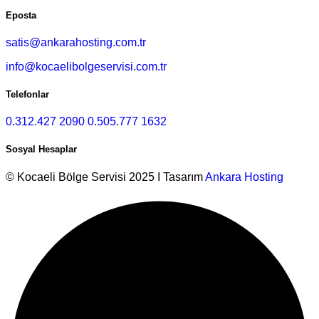
Eposta
satis@ankarahosting.com.tr
info@kocaelibolgeservisi.com.tr
Telefonlar
0.312.427 2090
0.505.777 1632
Sosyal Hesaplar
© Kocaeli Bölge Servisi 2025 I Tasarım
Ankara Hosting