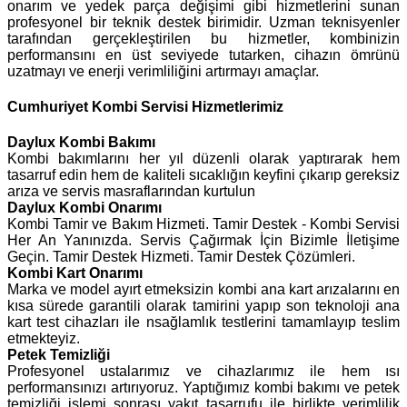
onarım ve yedek parça değişimi gibi hizmetlerini sunan
profesyonel bir teknik destek birimidir. Uzman teknisyenler
tarafından gerçekleştirilen bu hizmetler, kombinizin
performansını en üst seviyede tutarken, cihazın ömrünü
uzatmayı ve enerji verimliliğini artırmayı amaçlar.
Cumhuriyet Kombi Servisi Hizmetlerimiz
Daylux
Kombi Bakımı
Kombi bakımlarını her yıl düzenli olarak yaptırarak hem
tasarruf edin hem de kaliteli sıcaklığın keyfini çıkarıp gereksiz
arıza ve servis masraflarından kurtulun
Daylux Kombi Onarımı
Kombi Tamir ve Bakım Hizmeti. Tamir Destek - Kombi Servisi
Her An Yanınızda. Servis Çağırmak İçin Bizimle İletişime
Geçin. Tamir Destek Hizmeti. Tamir Destek Çözümleri.
Kombi Kart Onarımı
Marka ve model ayırt etmeksizin kombi ana kart arızalarını en
kısa sürede garantili olarak tamirini yapıp son teknoloji ana
kart test cihazları ile nsağlamlık testlerini tamamlayıp teslim
etmekteyiz.
Petek Temizliği
Profesyonel ustalarımız ve cihazlarımız ile hem ısı
performansınızı artırıyoruz. Yaptığımız kombi bakımı ve petek
temizliği işlemi sonrası yakıt tasarrufu ile birlikte verimlilik