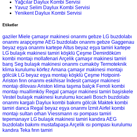
Yağcılar Daylux Kombi Servisi
Yavuz Selim Daylux Kombi Servisi
Yenikent Daylux Kombi Servisi
Etiketler
gaziler Miele çamaşır makinesi onarımı
gebze LG buzdolabı
onarımı
arapçeşme AEG buzdolabı onarımı
gebze Gaggenau
beyaz eşya onarımı
kartepe Altus beyaz eşya tamiri
kartepe
LG bulaşık makinesi tamiri
köşklü Çeşme Demirdöküm
kombi montajı
mollafenari Arçelik çamaşır makinesi tamiri
barış Seg bulaşık makinesi onarımı
cumaköy Termoteknik
klima kurulumu
körfez Amana çamaşır makinesi montajı
gölcük LG beyaz eşya montajı
köşklü Çeşme Hotpoint-
Ariston fırın onarımı
eskihisar İndesit çamaşır makinesi
montajı
dilovası Ariston klima taşıma
balçık Ferroli kombi
montajı
muallimköy Regal çamaşır makinesi tamiri
başiskele
Vestel bulaşık makinesi kurulumu
kocaeli Bosch buzdolabı
onarımı
kargalı Daylux kombi bakımı
gölcük Maktek kombi
tamiri
darıca Regal beyaz eşya onarımı
İzmit Airfel kombi
montajı
sultan orhan Viessmann ısı pompası tamiri
tepemanayır LG bulaşık makinesi tamiri
kandıra AEG
buzdolabı bakımı
mustafapaşa Arçelik ısı pompası kurulumu
kandıra Teka fırın tamiri