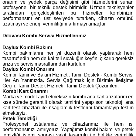
onarım ve yedek parça değişimi gibi hizmetlerini sunan
profesyonel bir teknik destek birimidir. Uzman teknisyenler
tarafından gerçekleştirilen bu hizmetler, kombinizin
performansını en üst seviyede tutarken, cihazın ömrünü
uzatmayı ve enerji verimliliğini artırmayı amaçlar.
Dilovası Kombi Servisi Hizmetlerimiz
Daylux
Kombi Bakımı
Kombi bakımlarını her yıl düzenli olarak yaptırarak hem
tasarruf edin hem de kaliteli sıcaklığın keyfini çıkarıp gereksiz
arıza ve servis masraflarından kurtulun
Daylux Kombi Onarımı
Kombi Tamir ve Bakım Hizmeti. Tamir Destek - Kombi Servisi
Her An Yanınızda. Servis Çağırmak İçin Bizimle İletişime
Geçin. Tamir Destek Hizmeti. Tamir Destek Çözümleri.
Kombi Kart Onarımı
Marka ve model ayırt etmeksizin kombi ana kart arızalarını en
kısa sürede garantili olarak tamirini yapıp son teknoloji ana
kart test cihazları ile nsağlamlık testlerini tamamlayıp teslim
etmekteyiz.
Petek Temizliği
Profesyonel ustalarımız ve cihazlarımız ile hem ısı
performansınızı artırıyoruz. Yaptığımız kombi bakımı ve petek
temizliği işlemi sonrası yakıt tasarrufu ile birlikte verimlilik