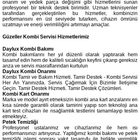
onarım ve yedek parça değişimi gibi hizmetlerini sunan
profesyonel bir teknik destek birimidir. Uzman teknisyenler
tarafından gerçekleştirilen bu hizmetler, kombinizin
performansını en üst seviyede tutarken, cihazın ömrünü
uzatmayı ve enerji verimliliğini artırmayı amaçlar.
Güzeller Kombi Servisi Hizmetlerimiz
Daylux
Kombi Bakımı
Kombi bakımlarını her yıl düzenli olarak yaptırarak hem
tasarruf edin hem de kaliteli sıcaklığın keyfini çıkarıp gereksiz
arıza ve servis masraflarından kurtulun
Daylux Kombi Onarımı
Kombi Tamir ve Bakım Hizmeti. Tamir Destek - Kombi Servisi
Her An Yanınızda. Servis Çağırmak İçin Bizimle İletişime
Geçin. Tamir Destek Hizmeti. Tamir Destek Çözümleri.
Kombi Kart Onarımı
Marka ve model ayırt etmeksizin kombi ana kart arızalarını en
kısa sürede garantili olarak tamirini yapıp son teknoloji ana
kart test cihazları ile nsağlamlık testlerini tamamlayıp teslim
etmekteyiz.
Petek Temizliği
Profesyonel ustalarımız ve cihazlarımız ile hem ısı
performansınızı artırıyoruz. Yaptığımız kombi bakımı ve petek
temizliği işlemi sonrası yakıt tasarrufu ile birlikte verimlilik