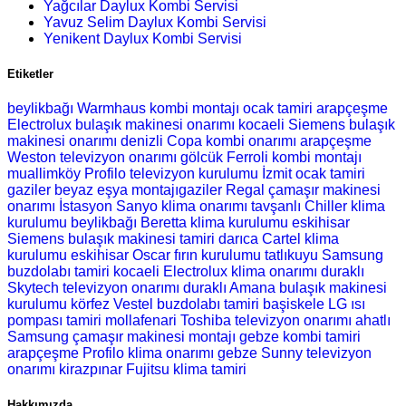
Yağcılar Daylux Kombi Servisi
Yavuz Selim Daylux Kombi Servisi
Yenikent Daylux Kombi Servisi
Etiketler
beylikbağı Warmhaus kombi montajı
ocak tamiri
arapçeşme
Electrolux bulaşık makinesi onarımı
kocaeli Siemens bulaşık
makinesi onarımı
denizli Copa kombi onarımı
arapçeşme
Weston televizyon onarımı
gölcük Ferroli kombi montajı
muallimköy Profilo televizyon kurulumu
İzmit ocak tamiri
gaziler beyaz eşya montajıgaziler Regal çamaşır makinesi
onarımı
İstasyon Sanyo klima onarımı
tavşanlı Chiller klima
kurulumu
beylikbağı Beretta klima kurulumu
eskihisar
Siemens bulaşık makinesi tamiri
darıca Cartel klima
kurulumu
eskihisar Oscar fırın kurulumu
tatlıkuyu Samsung
buzdolabı tamiri
kocaeli Electrolux klima onarımı
duraklı
Skytech televizyon onarımı
duraklı Amana bulaşık makinesi
kurulumu
körfez Vestel buzdolabı tamiri
başiskele LG ısı
pompası tamiri
mollafenari Toshiba televizyon onarımı
ahatlı
Samsung çamaşır makinesi montajı
gebze kombi tamiri
arapçeşme Profilo klima onarımı
gebze Sunny televizyon
onarımı
kirazpınar Fujitsu klima tamiri
Hakkımızda