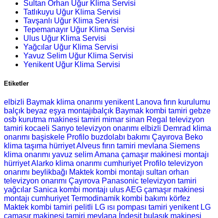
Sultan Orhan Uğur Klima Servisi
Tatlıkuyu Uğur Klima Servisi
Tavşanlı Uğur Klima Servisi
Tepemanayır Uğur Klima Servisi
Ulus Uğur Klima Servisi
Yağcılar Uğur Klima Servisi
Yavuz Selim Uğur Klima Servisi
Yenikent Uğur Klima Servisi
Etiketler
elbizli Baymak klima onarımı
yenikent Lanova fırın kurulumu
balçık beyaz eşya montajıbalçık Baymak kombi tamiri
gebze
osb kurutma makinesi tamiri
mimar sinan Regal televizyon
tamiri
kocaeli Sanyo televizyon onarımı
elbizli Demrad klima
onarımı
başiskele Profilo buzdolabı bakımı
Çayırova Beko
klima taşıma
hürriyet Alveus fırın tamiri
mevlana Siemens
klima onarımı
yavuz selim Amana çamaşır makinesi montajı
hürriyet Alarko klima onarımı
cumhuriyet Profilo televizyon
onarımı
beylikbağı Maktek kombi montajı
sultan orhan
televizyon onarımı
Çayırova Panasonic televizyon tamiri
yağcılar Sanica kombi montajı
ulus AEG çamaşır makinesi
montajı
cumhuriyet Termodinamik kombi bakımı
körfez
Maktek kombi tamiri
pelitli LG ısı pompası tamiri
yenikent LG
çamaşır makinesi tamiri
mevlana İndesit bulaşık makinesi