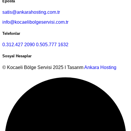
Eposta
satis@ankarahosting.com.tr
info@kocaelibolgeservisi.com.tr
Telefonlar
0.312.427 2090
0.505.777 1632
Sosyal Hesaplar
© Kocaeli Bölge Servisi 2025 I Tasarım
Ankara Hosting