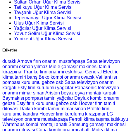
Sultan Orhan Uğur Klima Servisi
Tatlıkuyu Uğur Klima Servisi
Tavşanlı Uğur Klima Servisi
Tepemanayır Uğur Klima Servisi
Ulus Uğur Klima Servisi
Yağcılar Uğur Klima Servisi
Yavuz Selim Uğur Klima Servisi
Yenikent Uğur Klima Servisi
Etiketler
duraklı Arnova fırın onarımı
mustafapaşa Saba televizyon
onarımı
osman yılmaz Miele çamaşır makinesi tamiri
kirazpınar Franke fırın onarımı
eskihisar General Electric
klima tamiri
barış Beko kombi onarımı
ovacık Vaillant ısı
pompası kurulumu
gebze osb Saba televizyon onarımı
kargalı Esty fırın kurulumu
yağcılar Panasonic televizyon
onarımı
mimar sinan Ariston beyaz eşya montajı
kargalı
Baymakısı pompası tamiri
yağcılar Daylux kombi onarımı
gebze Esty fırın kurulumu
gebze osb Hoover fırın tamiri
dilovası Daikin kombi tamiri
mimar sinan Profilo fırın
kurulumu
kandıra Hoover fırın kurulumu
kirazpınar LG
televizyon onarımı
mustafapaşa Ferroli klima taşıma
tatlıkuyu
Warmhaus kombi montajı
ahatlı Samsung çamaşır makinesi
onarımı
dilovası Copa kombi onarımı
ahatlı Midea klima