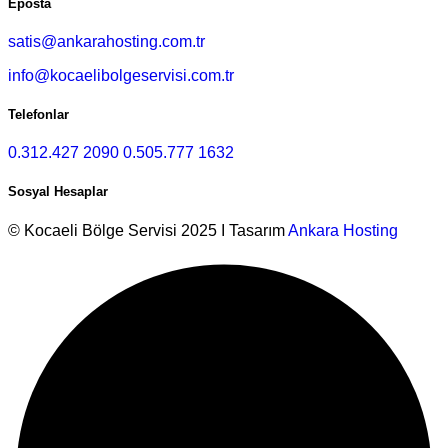
Eposta
satis@ankarahosting.com.tr
info@kocaelibolgeservisi.com.tr
Telefonlar
0.312.427 2090
0.505.777 1632
Sosyal Hesaplar
© Kocaeli Bölge Servisi 2025 I Tasarım
Ankara Hosting