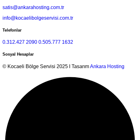
satis@ankarahosting.com.tr
info@kocaelibolgeservisi.com.tr
Telefonlar
0.312.427 2090
0.505.777 1632
Sosyal Hesaplar
© Kocaeli Bölge Servisi 2025 I Tasarım
Ankara Hosting