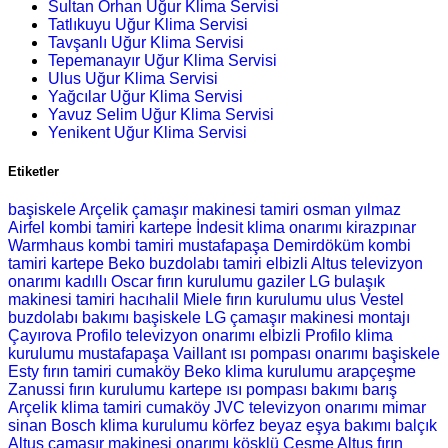
Sultan Orhan Uğur Klima Servisi
Tatlıkuyu Uğur Klima Servisi
Tavşanlı Uğur Klima Servisi
Tepemanayır Uğur Klima Servisi
Ulus Uğur Klima Servisi
Yağcılar Uğur Klima Servisi
Yavuz Selim Uğur Klima Servisi
Yenikent Uğur Klima Servisi
Etiketler
başiskele Arçelik çamaşır makinesi tamiri
osman yılmaz
Airfel kombi tamiri
kartepe İndesit klima onarımı
kirazpınar
Warmhaus kombi tamiri
mustafapaşa Demirdöküm kombi
tamiri
kartepe Beko buzdolabı tamiri
elbizli Altus televizyon
onarımı
kadıllı Oscar fırın kurulumu
gaziler LG bulaşık
makinesi tamiri
hacıhalil Miele fırın kurulumu
ulus Vestel
buzdolabı bakımı
başiskele LG çamaşır makinesi montajı
Çayırova Profilo televizyon onarımı
elbizli Profilo klima
kurulumu
mustafapaşa Vaillant ısı pompası onarımı
başiskele
Esty fırın tamiri
cumaköy Beko klima kurulumu
arapçeşme
Zanussi fırın kurulumu
kartepe ısı pompası bakımı
barış
Arçelik klima tamiri
cumaköy JVC televizyon onarımı
mimar
sinan Bosch klima kurulumu
körfez beyaz eşya bakımı
balçık
Altus çamaşır makinesi onarımı
köşklü Çeşme Altus fırın