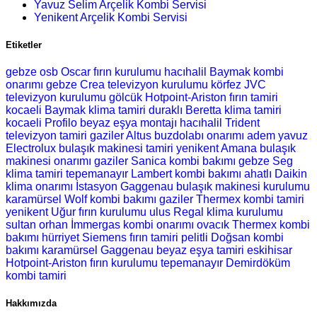
Yavuz Selim Arçelik Kombi Servisi
Yenikent Arçelik Kombi Servisi
Etiketler
gebze osb Oscar fırın kurulumu
hacıhalil Baymak kombi
onarımı
gebze Crea televizyon kurulumu
körfez JVC
televizyon kurulumu
gölcük Hotpoint-Ariston fırın tamiri
kocaeli Baymak klima tamiri
duraklı Beretta klima tamiri
kocaeli Profilo beyaz eşya montajı
hacıhalil Trident
televizyon tamiri
gaziler Altus buzdolabı onarımı
adem yavuz
Electrolux bulaşık makinesi tamiri
yenikent Amana bulaşık
makinesi onarımı
gaziler Sanica kombi bakımı
gebze Seg
klima tamiri
tepemanayır Lambert kombi bakımı
ahatlı Daikin
klima onarımı
İstasyon Gaggenau bulaşık makinesi kurulumu
karamürsel Wolf kombi bakımı
gaziler Thermex kombi tamiri
yenikent Uğur fırın kurulumu
ulus Regal klima kurulumu
sultan orhan İmmergas kombi onarımı
ovacık Thermex kombi
bakımı
hürriyet Siemens fırın tamiri
pelitli Doğsan kombi
bakımı
karamürsel Gaggenau beyaz eşya tamiri
eskihisar
Hotpoint-Ariston fırın kurulumu
tepemanayır Demirdöküm
kombi tamiri
Hakkımızda