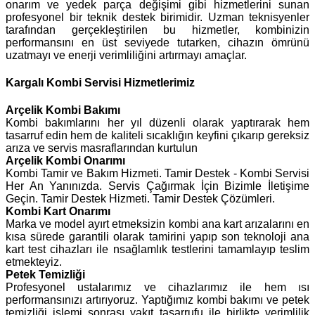
onarım ve yedek parça değişimi gibi hizmetlerini sunan
profesyonel bir teknik destek birimidir. Uzman teknisyenler
tarafından gerçekleştirilen bu hizmetler, kombinizin
performansını en üst seviyede tutarken, cihazın ömrünü
uzatmayı ve enerji verimliliğini artırmayı amaçlar.
Kargalı Kombi Servisi Hizmetlerimiz
Arçelik
Kombi Bakımı
Kombi bakımlarını her yıl düzenli olarak yaptırarak hem
tasarruf edin hem de kaliteli sıcaklığın keyfini çıkarıp gereksiz
arıza ve servis masraflarından kurtulun
Arçelik Kombi Onarımı
Kombi Tamir ve Bakım Hizmeti. Tamir Destek - Kombi Servisi
Her An Yanınızda. Servis Çağırmak İçin Bizimle İletişime
Geçin. Tamir Destek Hizmeti. Tamir Destek Çözümleri.
Kombi Kart Onarımı
Marka ve model ayırt etmeksizin kombi ana kart arızalarını en
kısa sürede garantili olarak tamirini yapıp son teknoloji ana
kart test cihazları ile nsağlamlık testlerini tamamlayıp teslim
etmekteyiz.
Petek Temizliği
Profesyonel ustalarımız ve cihazlarımız ile hem ısı
performansınızı artırıyoruz. Yaptığımız kombi bakımı ve petek
temizliği işlemi sonrası yakıt tasarrufu ile birlikte verimlilik