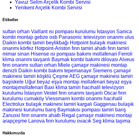
Yavuz Selim Arçelik Kombi Servisi
Yenikent Arçelik Kombi Servisi
Etiketler
sultan orhan Vaillant ısı pompası kurulumu
İstasyon Sanica
kombi montajı
gebze osb Panasonic televizyon onarımı
ulus
Daikin kombi tamiri
beylikbağı Hotpoint bulaşık makinesi
onarımı
körfez Hotpoint-Ariston fırın tamiri
ahatlı fırın tamiri
mimar sinan Hisense ısı pompası bakımı
mollafenari Ferroli
klima onarımı
tavşanlı Baymak kombi bakımı
dilovası Alveus
fırın onarımı
sultan orhan Miele çamaşır makinesi montajı
denizli Daikin kombi bakımı
tepemanayır Siemens çamaşır
makinesi tamiri
köşklü Çeşme AEG çamaşır makinesi tamiri
başiskele Uğur beyaz eşya montajı
mollafenari beyaz eşya
montajımollafenari Baxi klima tamiri
hacıhalil televizyon
kurulumu
İstasyon Vestel fırın onarımı
tavşanlı Oscar fırın
kurulumu
cumaköy Viessmann kombi onarımı
hacıhalil
Electrolux bulaşık makinesi tamiri
kargalı Gaggenau bulaşık
makinesi kurulumu
barış Baymakısı pompası tamiri
barış
Zanussi fırın onarımı
ahatlı Regal çamaşır makinesi montajı
arapçeşme Lanova fırın kurulumu
ovacık Seg klima taşıma
Hakkımızda