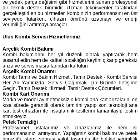
ve yedek parça değişimi gibi hizmetlerini sunan profesyonel
bir teknik destek birimidir. Uzman teknisyenler tarafından
gerçekleştirilen bu hizmetler, kombinizin performansını en üst
seviyede tutarken, cihazın ömrünü uzatmayı ve enerji
verimliliğini artırmayı amaçlar.
Ulus Kombi Servisi Hizmetlerimiz
Arçelik
Kombi Bakımı
Kombi bakımlarını her yıl düzenli olarak yaptırarak hem
tasarruf edin hem de kaliteli sıcaklığın keyfini çıkarıp gereksiz
arıza ve servis masraflarından kurtulun
Arçelik Kombi Onarımı
Kombi Tamir ve Bakım Hizmeti. Tamir Destek - Kombi Servisi
Her An Yanınızda. Servis Çağırmak İçin Bizimle İletişime
Geçin. Tamir Destek Hizmeti. Tamir Destek Çözümleri.
Kombi Kart Onarımı
Marka ve model ayırt etmeksizin kombi ana kart arızalarını en
kısa sürede garantili olarak tamirini yapıp son teknoloji ana
kart test cihazları ile nsağlamlık testlerini tamamlayıp teslim
etmekteyiz.
Petek Temizliği
Profesyonel ustalarımız ve cihazlarımız ile hem ısı
performansınızı artırıyoruz. Yaptığımız kombi bakımı ve petek
temizliği işlemi sonrası yakıt tasarrufu ile birlikte verimlilik