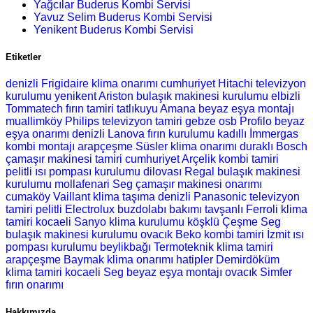
Yağcılar Buderus Kombi Servisi
Yavuz Selim Buderus Kombi Servisi
Yenikent Buderus Kombi Servisi
Etiketler
denizli Frigidaire klima onarımı
cumhuriyet Hitachi televizyon
kurulumu
yenikent Ariston bulaşık makinesi kurulumu
elbizli
Tommatech fırın tamiri
tatlıkuyu Amana beyaz eşya montajı
muallimköy Philips televizyon tamiri
gebze osb Profilo beyaz
eşya onarımı
denizli Lanova fırın kurulumu
kadıllı İmmergas
kombi montajı
arapçeşme Süsler klima onarımı
duraklı Bosch
çamaşır makinesi tamiri
cumhuriyet Arçelik kombi tamiri
pelitli ısı pompası kurulumu
dilovası Regal bulaşık makinesi
kurulumu
mollafenari Seg çamaşır makinesi onarımı
cumaköy Vaillant klima taşıma
denizli Panasonic televizyon
tamiri
pelitli Electrolux buzdolabı bakımı
tavşanlı Ferroli klima
tamiri
kocaeli Sanyo klima kurulumu
köşklü Çeşme Seg
bulaşık makinesi kurulumu
ovacık Beko kombi tamiri
İzmit ısı
pompası kurulumu
beylikbağı Termoteknik klima tamiri
arapçeşme Baymak klima onarımı
hatipler Demirdöküm
klima tamiri
kocaeli Seg beyaz eşya montajı
ovacık Simfer
fırın onarımı
Hakkımızda