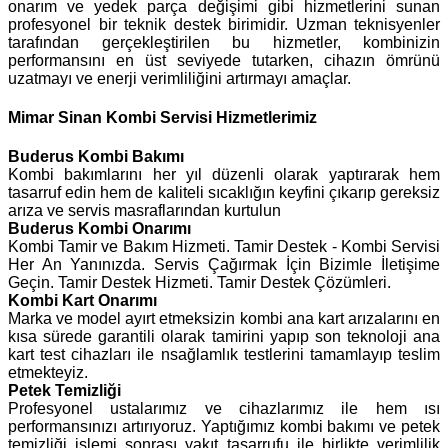
onarım ve yedek parça değişimi gibi hizmetlerini sunan
profesyonel bir teknik destek birimidir. Uzman teknisyenler
tarafından gerçekleştirilen bu hizmetler, kombinizin
performansını en üst seviyede tutarken, cihazın ömrünü
uzatmayı ve enerji verimliliğini artırmayı amaçlar.
Mimar Sinan Kombi Servisi Hizmetlerimiz
Buderus
Kombi Bakımı
Kombi bakımlarını her yıl düzenli olarak yaptırarak hem
tasarruf edin hem de kaliteli sıcaklığın keyfini çıkarıp gereksiz
arıza ve servis masraflarından kurtulun
Buderus Kombi Onarımı
Kombi Tamir ve Bakım Hizmeti. Tamir Destek - Kombi Servisi
Her An Yanınızda. Servis Çağırmak İçin Bizimle İletişime
Geçin. Tamir Destek Hizmeti. Tamir Destek Çözümleri.
Kombi Kart Onarımı
Marka ve model ayırt etmeksizin kombi ana kart arızalarını en
kısa sürede garantili olarak tamirini yapıp son teknoloji ana
kart test cihazları ile nsağlamlık testlerini tamamlayıp teslim
etmekteyiz.
Petek Temizliği
Profesyonel ustalarımız ve cihazlarımız ile hem ısı
performansınızı artırıyoruz. Yaptığımız kombi bakımı ve petek
temizliği işlemi sonrası yakıt tasarrufu ile birlikte verimlilik