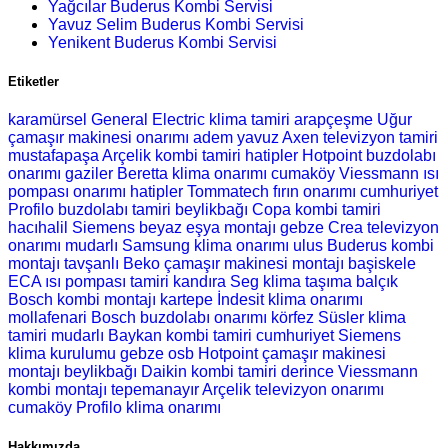
Yağcılar Buderus Kombi Servisi
Yavuz Selim Buderus Kombi Servisi
Yenikent Buderus Kombi Servisi
Etiketler
karamürsel General Electric klima tamiri
arapçeşme Uğur
çamaşır makinesi onarımı
adem yavuz Axen televizyon tamiri
mustafapaşa Arçelik kombi tamiri
hatipler Hotpoint buzdolabı
onarımı
gaziler Beretta klima onarımı
cumaköy Viessmann ısı
pompası onarımı
hatipler Tommatech fırın onarımı
cumhuriyet
Profilo buzdolabı tamiri
beylikbağı Copa kombi tamiri
hacıhalil Siemens beyaz eşya montajı
gebze Crea televizyon
onarımı
mudarlı Samsung klima onarımı
ulus Buderus kombi
montajı
tavşanlı Beko çamaşır makinesi montajı
başiskele
ECA ısı pompası tamiri
kandıra Seg klima taşıma
balçık
Bosch kombi montajı
kartepe İndesit klima onarımı
mollafenari Bosch buzdolabı onarımı
körfez Süsler klima
tamiri
mudarlı Baykan kombi tamiri
cumhuriyet Siemens
klima kurulumu
gebze osb Hotpoint çamaşır makinesi
montajı
beylikbağı Daikin kombi tamiri
derince Viessmann
kombi montajı
tepemanayır Arçelik televizyon onarımı
cumaköy Profilo klima onarımı
Hakkımızda