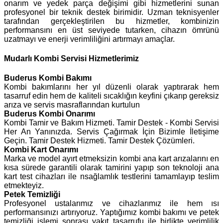
onarım ve yedek parça değişimi gibi hizmetlerini sunan
profesyonel bir teknik destek birimidir. Uzman teknisyenler
tarafından gerçekleştirilen bu hizmetler, kombinizin
performansını en üst seviyede tutarken, cihazın ömrünü
uzatmayı ve enerji verimliliğini artırmayı amaçlar.
Mudarlı Kombi Servisi Hizmetlerimiz
Buderus
Kombi Bakımı
Kombi bakımlarını her yıl düzenli olarak yaptırarak hem
tasarruf edin hem de kaliteli sıcaklığın keyfini çıkarıp gereksiz
arıza ve servis masraflarından kurtulun
Buderus Kombi Onarımı
Kombi Tamir ve Bakım Hizmeti. Tamir Destek - Kombi Servisi
Her An Yanınızda. Servis Çağırmak İçin Bizimle İletişime
Geçin. Tamir Destek Hizmeti. Tamir Destek Çözümleri.
Kombi Kart Onarımı
Marka ve model ayırt etmeksizin kombi ana kart arızalarını en
kısa sürede garantili olarak tamirini yapıp son teknoloji ana
kart test cihazları ile nsağlamlık testlerini tamamlayıp teslim
etmekteyiz.
Petek Temizliği
Profesyonel ustalarımız ve cihazlarımız ile hem ısı
performansınızı artırıyoruz. Yaptığımız kombi bakımı ve petek
temizliği işlemi sonrası yakıt tasarrufu ile birlikte verimlilik