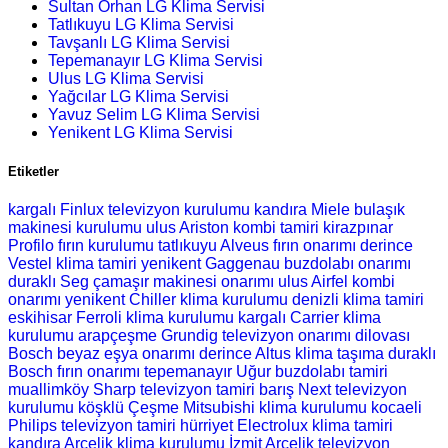
Sultan Orhan LG Klima Servisi
Tatlıkuyu LG Klima Servisi
Tavşanlı LG Klima Servisi
Tepemanayır LG Klima Servisi
Ulus LG Klima Servisi
Yağcılar LG Klima Servisi
Yavuz Selim LG Klima Servisi
Yenikent LG Klima Servisi
Etiketler
kargalı Finlux televizyon kurulumu
kandıra Miele bulaşık
makinesi kurulumu
ulus Ariston kombi tamiri
kirazpınar
Profilo fırın kurulumu
tatlıkuyu Alveus fırın onarımı
derince
Vestel klima tamiri
yenikent Gaggenau buzdolabı onarımı
duraklı Seg çamaşır makinesi onarımı
ulus Airfel kombi
onarımı
yenikent Chiller klima kurulumu
denizli klima tamiri
eskihisar Ferroli klima kurulumu
kargalı Carrier klima
kurulumu
arapçeşme Grundig televizyon onarımı
dilovası
Bosch beyaz eşya onarımı
derince Altus klima taşıma
duraklı
Bosch fırın onarımı
tepemanayır Uğur buzdolabı tamiri
muallimköy Sharp televizyon tamiri
barış Next televizyon
kurulumu
köşklü Çeşme Mitsubishi klima kurulumu
kocaeli
Philips televizyon tamiri
hürriyet Electrolux klima tamiri
kandıra Arçelik klima kurulumu
İzmit Arçelik televizyon