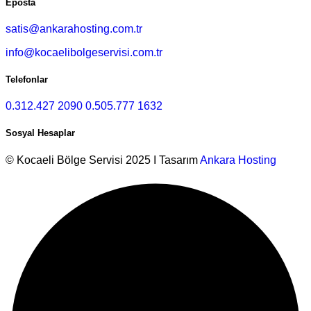
Eposta
satis@ankarahosting.com.tr
info@kocaelibolgeservisi.com.tr
Telefonlar
0.312.427 2090
0.505.777 1632
Sosyal Hesaplar
© Kocaeli Bölge Servisi 2025 I Tasarım
Ankara Hosting