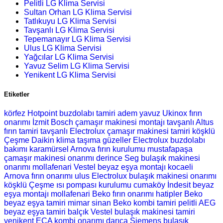
Pelitli LG Klima Servisi
Sultan Orhan LG Klima Servisi
Tatlıkuyu LG Klima Servisi
Tavşanlı LG Klima Servisi
Tepemanayır LG Klima Servisi
Ulus LG Klima Servisi
Yağcılar LG Klima Servisi
Yavuz Selim LG Klima Servisi
Yenikent LG Klima Servisi
Etiketler
körfez Hotpoint buzdolabı tamiri
adem yavuz Ukinox fırın
onarımı
İzmit Bosch çamaşır makinesi montajı
tavşanlı Altus
fırın tamiri
tavşanlı Electrolux çamaşır makinesi tamiri
köşklü
Çeşme Daikin klima taşıma
güzeller Electrolux buzdolabı
bakımı
karamürsel Arnova fırın kurulumu
mustafapaşa
çamaşır makinesi onarımı
derince Seg bulaşık makinesi
onarımı
mollafenari Vestel beyaz eşya montajı
kocaeli
Arnova fırın onarımı
ulus Electrolux bulaşık makinesi onarımı
köşklü Çeşme ısı pompası kurulumu
cumaköy İndesit beyaz
eşya montajı
mollafenari Beko fırın onarımı
hatipler Beko
beyaz eşya tamiri
mimar sinan Beko kombi tamiri
pelitli AEG
beyaz eşya tamiri
balçık Vestel bulaşık makinesi tamiri
yenikent ECA kombi onarımı
darıca Siemens bulaşık