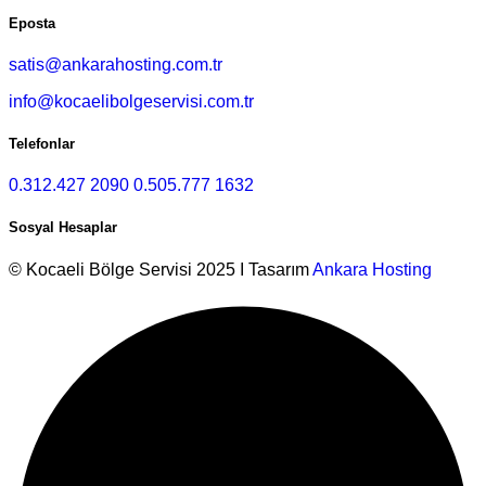
Eposta
satis@ankarahosting.com.tr
info@kocaelibolgeservisi.com.tr
Telefonlar
0.312.427 2090
0.505.777 1632
Sosyal Hesaplar
© Kocaeli Bölge Servisi 2025 I Tasarım
Ankara Hosting