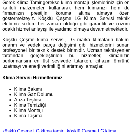
Gerek Klima Tamir gerekse klima montajı işlemleriniz için en
kaliteli malzemeler kullanarak hem klimanızı hem de
firmamızın prestijini koruma altına almaya özen
göstermekteyiz. Köşklü Çeşme LG Klima Servisi teknik
ekibimiz sizlere her zaman olduğu gibi garantili ve çözüm
odaklı hizmet anlayışı ile yardımcı olmaya devam etmektedir.
Köşklü Çeşme klima servisi, LG marka klimaların bakım,
onarım ve yedek parça değişimi gibi hizmetlerini sunan
profesyonel bir teknik destek birimidir. Uzman teknisyenler
tarafından gerçekleştirilen bu hizmetler, klimanızın
performansını en üst seviyede tutarken, cihazın ömrünü
uzatmayı ve enerji verimliliğini artırmayı amaçlar.
Klima Servisi Hizmetlerimiz
Klima Bakımı
Klima Gaz Dolumu
Arıza Teşhisi
Klima Temizliği
Klima Montajı
Klima Taşıma
köşklü Çeşme LG klima tamiri
köşklü Çeşme LG klima