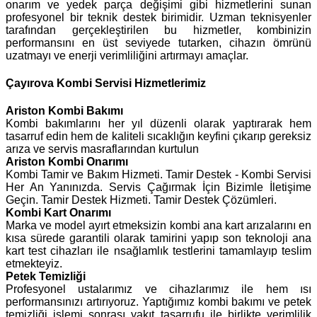
onarım ve yedek parça değişimi gibi hizmetlerini sunan
profesyonel bir teknik destek birimidir. Uzman teknisyenler
tarafından gerçekleştirilen bu hizmetler, kombinizin
performansını en üst seviyede tutarken, cihazın ömrünü
uzatmayı ve enerji verimliliğini artırmayı amaçlar.
Çayırova Kombi Servisi Hizmetlerimiz
Ariston
Kombi Bakımı
Kombi bakımlarını her yıl düzenli olarak yaptırarak hem
tasarruf edin hem de kaliteli sıcaklığın keyfini çıkarıp gereksiz
arıza ve servis masraflarından kurtulun
Ariston Kombi Onarımı
Kombi Tamir ve Bakım Hizmeti. Tamir Destek - Kombi Servisi
Her An Yanınızda. Servis Çağırmak İçin Bizimle İletişime
Geçin. Tamir Destek Hizmeti. Tamir Destek Çözümleri.
Kombi Kart Onarımı
Marka ve model ayırt etmeksizin kombi ana kart arızalarını en
kısa sürede garantili olarak tamirini yapıp son teknoloji ana
kart test cihazları ile nsağlamlık testlerini tamamlayıp teslim
etmekteyiz.
Petek Temizliği
Profesyonel ustalarımız ve cihazlarımız ile hem ısı
performansınızı artırıyoruz. Yaptığımız kombi bakımı ve petek
temizliği işlemi sonrası yakıt tasarrufu ile birlikte verimlilik