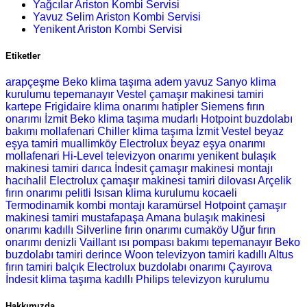
Yağcılar Ariston Kombi Servisi
Yavuz Selim Ariston Kombi Servisi
Yenikent Ariston Kombi Servisi
Etiketler
arapçeşme Beko klima taşıma
adem yavuz Sanyo klima
kurulumu
tepemanayır Vestel çamaşır makinesi tamiri
kartepe Frigidaire klima onarımı
hatipler Siemens fırın
onarımı
İzmit Beko klima taşıma
mudarlı Hotpoint buzdolabı
bakımı
mollafenari Chiller klima taşıma
İzmit Vestel beyaz
eşya tamiri
muallimköy Electrolux beyaz eşya onarımı
mollafenari Hi-Level televizyon onarımı
yenikent bulaşık
makinesi tamiri
darıca İndesit çamaşır makinesi montajı
hacıhalil Electrolux çamaşır makinesi tamiri
dilovası Arçelik
fırın onarımı
pelitli Isısan klima kurulumu
kocaeli
Termodinamik kombi montajı
karamürsel Hotpoint çamaşır
makinesi tamiri
mustafapaşa Amana bulaşık makinesi
onarımı
kadıllı Silverline fırın onarımı
cumaköy Uğur fırın
onarımı
denizli Vaillant ısı pompası bakımı
tepemanayır Beko
buzdolabı tamiri
derince Woon televizyon tamiri
kadıllı Altus
fırın tamiri
balçık Electrolux buzdolabı onarımı
Çayırova
İndesit klima taşıma
kadıllı Philips televizyon kurulumu
Hakkımızda