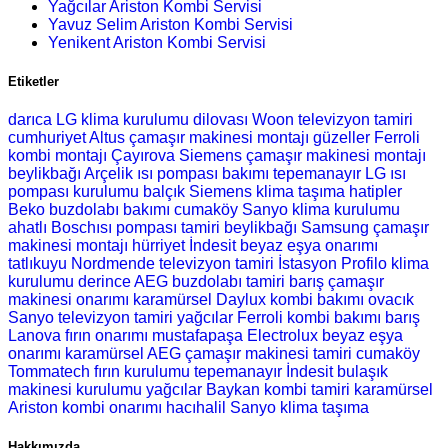
Yağcılar Ariston Kombi Servisi
Yavuz Selim Ariston Kombi Servisi
Yenikent Ariston Kombi Servisi
Etiketler
darıca LG klima kurulumu
dilovası Woon televizyon tamiri
cumhuriyet Altus çamaşır makinesi montajı
güzeller Ferroli
kombi montajı
Çayırova Siemens çamaşır makinesi montajı
beylikbağı Arçelik ısı pompası bakımı
tepemanayır LG ısı
pompası kurulumu
balçık Siemens klima taşıma
hatipler
Beko buzdolabı bakımı
cumaköy Sanyo klima kurulumu
ahatlı Boschısı pompası tamiri
beylikbağı Samsung çamaşır
makinesi montajı
hürriyet İndesit beyaz eşya onarımı
tatlıkuyu Nordmende televizyon tamiri
İstasyon Profilo klima
kurulumu
derince AEG buzdolabı tamiri
barış çamaşır
makinesi onarımı
karamürsel Daylux kombi bakımı
ovacık
Sanyo televizyon tamiri
yağcılar Ferroli kombi bakımı
barış
Lanova fırın onarımı
mustafapaşa Electrolux beyaz eşya
onarımı
karamürsel AEG çamaşır makinesi tamiri
cumaköy
Tommatech fırın kurulumu
tepemanayır İndesit bulaşık
makinesi kurulumu
yağcılar Baykan kombi tamiri
karamürsel
Ariston kombi onarımı
hacıhalil Sanyo klima taşıma
Hakkımızda