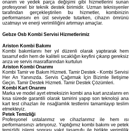
onarım ve yedek parça değişimi gibi hizmetlerini sunan
profesyonel bir teknik destek birimidir. Uzman teknisyenler
tarafından gerçekleştirilen bu hizmetler, kombinizin
performansını en üst seviyede tutarken, cihazın ömrünü
uzatmayı ve enerji verimliliğini artırmayı amaçlar.
Gebze Osb Kombi Servisi Hizmetlerimiz
Ariston
Kombi Bakımı
Kombi bakımlarını her yıl düzenli olarak yaptırarak hem
tasarruf edin hem de kaliteli sıcaklığın keyfini çıkarıp gereksiz
arıza ve servis masraflarından kurtulun
Ariston Kombi Onarımı
Kombi Tamir ve Bakım Hizmeti. Tamir Destek - Kombi Servisi
Her An Yanınızda. Servis Çağırmak İçin Bizimle İletişime
Geçin. Tamir Destek Hizmeti. Tamir Destek Çözümleri.
Kombi Kart Onarımı
Marka ve model ayırt etmeksizin kombi ana kart arızalarını en
kısa sürede garantili olarak tamirini yapıp son teknoloji ana
kart test cihazları ile nsağlamlık testlerini tamamlayıp teslim
etmekteyiz.
Petek Temizliği
Profesyonel ustalarımız ve cihazlarımız ile hem ısı
performansınızı artırıyoruz. Yaptığımız kombi bakımı ve petek
temizliği işlemi sonrası yakıt tasarrufu ile birlikte verimlilik