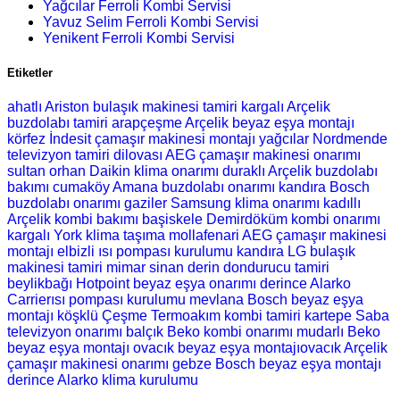
Yağcılar Ferroli Kombi Servisi
Yavuz Selim Ferroli Kombi Servisi
Yenikent Ferroli Kombi Servisi
Etiketler
ahatlı Ariston bulaşık makinesi tamiri
kargalı Arçelik
buzdolabı tamiri
arapçeşme Arçelik beyaz eşya montajı
körfez İndesit çamaşır makinesi montajı
yağcılar Nordmende
televizyon tamiri
dilovası AEG çamaşır makinesi onarımı
sultan orhan Daikin klima onarımı
duraklı Arçelik buzdolabı
bakımı
cumaköy Amana buzdolabı onarımı
kandıra Bosch
buzdolabı onarımı
gaziler Samsung klima onarımı
kadıllı
Arçelik kombi bakımı
başiskele Demirdöküm kombi onarımı
kargalı York klima taşıma
mollafenari AEG çamaşır makinesi
montajı
elbizli ısı pompası kurulumu
kandıra LG bulaşık
makinesi tamiri
mimar sinan derin dondurucu tamiri
beylikbağı Hotpoint beyaz eşya onarımı
derince Alarko
Carrierısı pompası kurulumu
mevlana Bosch beyaz eşya
montajı
köşklü Çeşme Termoakım kombi tamiri
kartepe Saba
televizyon onarımı
balçık Beko kombi onarımı
mudarlı Beko
beyaz eşya montajı
ovacık beyaz eşya montajıovacık Arçelik
çamaşır makinesi onarımı
gebze Bosch beyaz eşya montajı
derince Alarko klima kurulumu