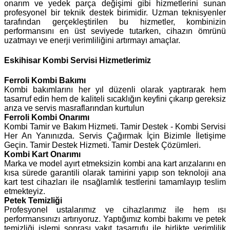
onarım ve yedek parça değişimi gibi hizmetlerini sunan
profesyonel bir teknik destek birimidir. Uzman teknisyenler
tarafından gerçekleştirilen bu hizmetler, kombinizin
performansını en üst seviyede tutarken, cihazın ömrünü
uzatmayı ve enerji verimliliğini artırmayı amaçlar.
Eskihisar Kombi Servisi Hizmetlerimiz
Ferroli
Kombi Bakımı
Kombi bakımlarını her yıl düzenli olarak yaptırarak hem
tasarruf edin hem de kaliteli sıcaklığın keyfini çıkarıp gereksiz
arıza ve servis masraflarından kurtulun
Ferroli Kombi Onarımı
Kombi Tamir ve Bakım Hizmeti. Tamir Destek - Kombi Servisi
Her An Yanınızda. Servis Çağırmak İçin Bizimle İletişime
Geçin. Tamir Destek Hizmeti. Tamir Destek Çözümleri.
Kombi Kart Onarımı
Marka ve model ayırt etmeksizin kombi ana kart arızalarını en
kısa sürede garantili olarak tamirini yapıp son teknoloji ana
kart test cihazları ile nsağlamlık testlerini tamamlayıp teslim
etmekteyiz.
Petek Temizliği
Profesyonel ustalarımız ve cihazlarımız ile hem ısı
performansınızı artırıyoruz. Yaptığımız kombi bakımı ve petek
temizliği işlemi sonrası yakıt tasarrufu ile birlikte verimlilik