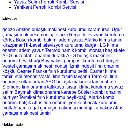
Yavuz Selim Ferroli Kombi Servisi
Yenikent Ferroli Kombi Servisi
Etiketler
gebze Ariston bulaşık makinesi kurulumu
karamürsel Uğur
çamaşır makinesi montajı
elbizli Regal televizyon kurulumu
körfez Bosch kombi bakımı
adem yavuz Alarko klima tamiri
kirazpınar Hi-Level televizyon kurulumu
kargalı LG klima
onarımı
adem yavuz Termodinamik kombi montajı
başiskele
AEG buzdolabı onarımı
duraklı AEG bulaşık makinesi
onarımı
beylikbağı Baymakısı pompası kurulumu
hürriyet
Vestel çamaşır makinesi montajı
İzmit Indesit fırın onarımı
köşklü Çeşme Franke fırın kurulumu
pelitli Carrier klima
tamiri
mollafenari Vestel fırın tamiri
tavşanlı Termikel fırın
onarımı
sultan orhan AEG bulaşık makinesi tamiri
ahatlı
Siemens fırın onarımı
tatlıkuyu Isısan klima kurulumu
yavuz
selim Baymak klima onarımı
kartepe Süsler kombi onarımı
hürriyet Termikel fırın kurulumu
beylikbağı Alarko kombi
onarımı
balçık Altus fırın onarımı
yenikent ocak kurulumu
mollafenari Regal çamaşır makinesi montajı
cumaköy Altus
çamaşır makinesi tamiri
Hakkımızda