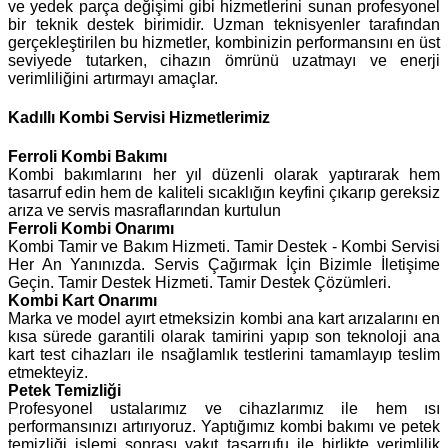
ve yedek parça değişimi gibi hizmetlerini sunan profesyonel
bir teknik destek birimidir. Uzman teknisyenler tarafından
gerçekleştirilen bu hizmetler, kombinizin performansını en üst
seviyede tutarken, cihazın ömrünü uzatmayı ve enerji
verimliliğini artırmayı amaçlar.
Kadıllı Kombi Servisi Hizmetlerimiz
Ferroli
Kombi Bakımı
Kombi bakımlarını her yıl düzenli olarak yaptırarak hem
tasarruf edin hem de kaliteli sıcaklığın keyfini çıkarıp gereksiz
arıza ve servis masraflarından kurtulun
Ferroli Kombi Onarımı
Kombi Tamir ve Bakım Hizmeti. Tamir Destek - Kombi Servisi
Her An Yanınızda. Servis Çağırmak İçin Bizimle İletişime
Geçin. Tamir Destek Hizmeti. Tamir Destek Çözümleri.
Kombi Kart Onarımı
Marka ve model ayırt etmeksizin kombi ana kart arızalarını en
kısa sürede garantili olarak tamirini yapıp son teknoloji ana
kart test cihazları ile nsağlamlık testlerini tamamlayıp teslim
etmekteyiz.
Petek Temizliği
Profesyonel ustalarımız ve cihazlarımız ile hem ısı
performansınızı artırıyoruz. Yaptığımız kombi bakımı ve petek
temizliği işlemi sonrası yakıt tasarrufu ile birlikte verimlilik