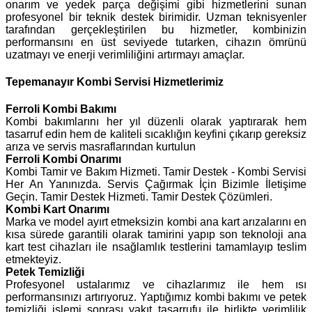
onarım ve yedek parça değişimi gibi hizmetlerini sunan
profesyonel bir teknik destek birimidir. Uzman teknisyenler
tarafından gerçekleştirilen bu hizmetler, kombinizin
performansını en üst seviyede tutarken, cihazın ömrünü
uzatmayı ve enerji verimliliğini artırmayı amaçlar.
Tepemanayır Kombi Servisi Hizmetlerimiz
Ferroli
Kombi Bakımı
Kombi bakımlarını her yıl düzenli olarak yaptırarak hem
tasarruf edin hem de kaliteli sıcaklığın keyfini çıkarıp gereksiz
arıza ve servis masraflarından kurtulun
Ferroli Kombi Onarımı
Kombi Tamir ve Bakım Hizmeti. Tamir Destek - Kombi Servisi
Her An Yanınızda. Servis Çağırmak İçin Bizimle İletişime
Geçin. Tamir Destek Hizmeti. Tamir Destek Çözümleri.
Kombi Kart Onarımı
Marka ve model ayırt etmeksizin kombi ana kart arızalarını en
kısa sürede garantili olarak tamirini yapıp son teknoloji ana
kart test cihazları ile nsağlamlık testlerini tamamlayıp teslim
etmekteyiz.
Petek Temizliği
Profesyonel ustalarımız ve cihazlarımız ile hem ısı
performansınızı artırıyoruz. Yaptığımız kombi bakımı ve petek
temizliği işlemi sonrası yakıt tasarrufu ile birlikte verimlilik