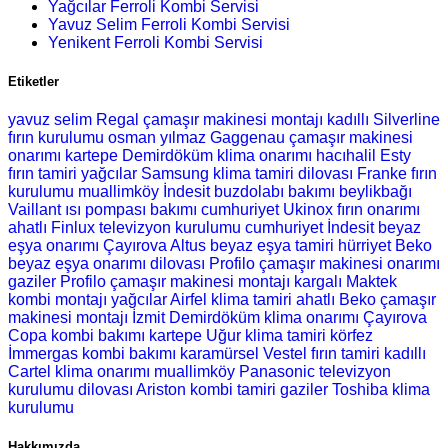
Yağcılar Ferroli Kombi Servisi
Yavuz Selim Ferroli Kombi Servisi
Yenikent Ferroli Kombi Servisi
Etiketler
yavuz selim Regal çamaşır makinesi montajı
kadıllı Silverline
fırın kurulumu
osman yılmaz Gaggenau çamaşır makinesi
onarımı
kartepe Demirdöküm klima onarımı
hacıhalil Esty
fırın tamiri
yağcılar Samsung klima tamiri
dilovası Franke fırın
kurulumu
muallimköy İndesit buzdolabı bakımı
beylikbağı
Vaillant ısı pompası bakımı
cumhuriyet Ukinox fırın onarımı
ahatlı Finlux televizyon kurulumu
cumhuriyet İndesit beyaz
eşya onarımı
Çayırova Altus beyaz eşya tamiri
hürriyet Beko
beyaz eşya onarımı
dilovası Profilo çamaşır makinesi onarımı
gaziler Profilo çamaşır makinesi montajı
kargalı Maktek
kombi montajı
yağcılar Airfel klima tamiri
ahatlı Beko çamaşır
makinesi montajı
İzmit Demirdöküm klima onarımı
Çayırova
Copa kombi bakımı
kartepe Uğur klima tamiri
körfez
İmmergas kombi bakımı
karamürsel Vestel fırın tamiri
kadıllı
Cartel klima onarımı
muallimköy Panasonic televizyon
kurulumu
dilovası Ariston kombi tamiri
gaziler Toshiba klima
kurulumu
Hakkımızda