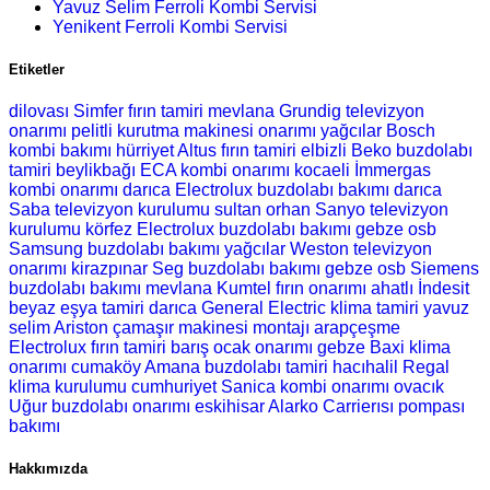
Yavuz Selim Ferroli Kombi Servisi
Yenikent Ferroli Kombi Servisi
Etiketler
dilovası Simfer fırın tamiri
mevlana Grundig televizyon
onarımı
pelitli kurutma makinesi onarımı
yağcılar Bosch
kombi bakımı
hürriyet Altus fırın tamiri
elbizli Beko buzdolabı
tamiri
beylikbağı ECA kombi onarımı
kocaeli İmmergas
kombi onarımı
darıca Electrolux buzdolabı bakımı
darıca
Saba televizyon kurulumu
sultan orhan Sanyo televizyon
kurulumu
körfez Electrolux buzdolabı bakımı
gebze osb
Samsung buzdolabı bakımı
yağcılar Weston televizyon
onarımı
kirazpınar Seg buzdolabı bakımı
gebze osb Siemens
buzdolabı bakımı
mevlana Kumtel fırın onarımı
ahatlı İndesit
beyaz eşya tamiri
darıca General Electric klima tamiri
yavuz
selim Ariston çamaşır makinesi montajı
arapçeşme
Electrolux fırın tamiri
barış ocak onarımı
gebze Baxi klima
onarımı
cumaköy Amana buzdolabı tamiri
hacıhalil Regal
klima kurulumu
cumhuriyet Sanica kombi onarımı
ovacık
Uğur buzdolabı onarımı
eskihisar Alarko Carrierısı pompası
bakımı
Hakkımızda