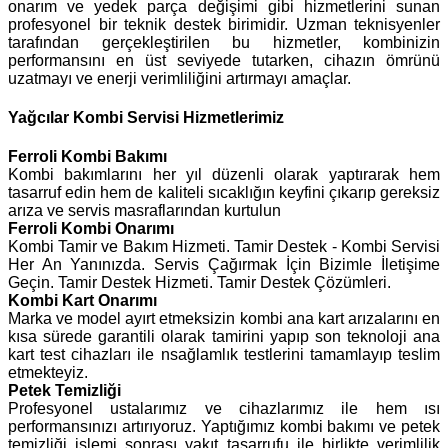
onarım ve yedek parça değişimi gibi hizmetlerini sunan
profesyonel bir teknik destek birimidir. Uzman teknisyenler
tarafından gerçekleştirilen bu hizmetler, kombinizin
performansını en üst seviyede tutarken, cihazın ömrünü
uzatmayı ve enerji verimliliğini artırmayı amaçlar.
Yağcılar Kombi Servisi Hizmetlerimiz
Ferroli
Kombi Bakımı
Kombi bakımlarını her yıl düzenli olarak yaptırarak hem
tasarruf edin hem de kaliteli sıcaklığın keyfini çıkarıp gereksiz
arıza ve servis masraflarından kurtulun
Ferroli Kombi Onarımı
Kombi Tamir ve Bakım Hizmeti. Tamir Destek - Kombi Servisi
Her An Yanınızda. Servis Çağırmak İçin Bizimle İletişime
Geçin. Tamir Destek Hizmeti. Tamir Destek Çözümleri.
Kombi Kart Onarımı
Marka ve model ayırt etmeksizin kombi ana kart arızalarını en
kısa sürede garantili olarak tamirini yapıp son teknoloji ana
kart test cihazları ile nsağlamlık testlerini tamamlayıp teslim
etmekteyiz.
Petek Temizliği
Profesyonel ustalarımız ve cihazlarımız ile hem ısı
performansınızı artırıyoruz. Yaptığımız kombi bakımı ve petek
temizliği işlemi sonrası yakıt tasarrufu ile birlikte verimlilik