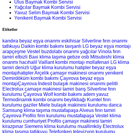
Ulus Baymak Kombi Servisi
Yağcılar Baymak Kombi Servisi
Yavuz Selim Baymak Kombi Servisi
Yenikent Baymak Kombi Servisi
Etiketler
kandıra beyaz eşya onarımı
eskihisar Silverline fırın onarımı
tatlıkuyu Daikin kombi bakımı
tavşanlı LG beyaz eşya montajı
arapçeşme Vestel buzdolabı onarımı
yağcılar Vinola fırın
tamiri
elbizli Baxi klima taşıma
gebze osb Mitsubishi klima
onarımı
hacıhalil Vaillant kombi montajı
mollafenari LG klima
tamiri
denizli Uğur klima kurulumu
hatipler beyaz eşya
montajıhatipler Arçelik çamaşır makinesi onarımı
yenikent
Demirdöküm kombi bakımı
Çayırova beyaz eşya
montajıÇayırova İndesit bulaşık makinesi onarımı
pelitli
Electrolux çamaşır makinesi tamiri
barış Silverline fırın
kurulumu
Çayırova Wolf kombi bakımı
adem yavuz
Termodinamik kombi onarımı
beylikbağı Kumtel fırın
kurulumu
gaziler Miele bulaşık makinesi kurulumu
darıca
Samsung klima taşıma
mustafapaşa Alveus fırın tamiri
Çayırova Profilo fırın kurulumu
mustafapaşa Vestel klima
kurulumu
cumhuriyet Profilo çamaşır makinesi tamiri
kirazpınar Siemens klima kurulumu
muallimköy Electrolux
klima taşıma
tatlıkuyu Telefunken televizyon kurulumu