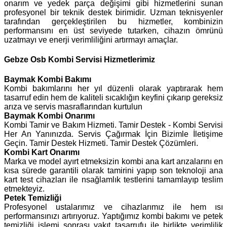
onarım ve yedek parça değişimi gibi hizmetlerini sunan
profesyonel bir teknik destek birimidir. Uzman teknisyenler
tarafından gerçekleştirilen bu hizmetler, kombinizin
performansını en üst seviyede tutarken, cihazın ömrünü
uzatmayı ve enerji verimliliğini artırmayı amaçlar.
Gebze Osb Kombi Servisi Hizmetlerimiz
Baymak
Kombi Bakımı
Kombi bakımlarını her yıl düzenli olarak yaptırarak hem
tasarruf edin hem de kaliteli sıcaklığın keyfini çıkarıp gereksiz
arıza ve servis masraflarından kurtulun
Baymak Kombi Onarımı
Kombi Tamir ve Bakım Hizmeti. Tamir Destek - Kombi Servisi
Her An Yanınızda. Servis Çağırmak İçin Bizimle İletişime
Geçin. Tamir Destek Hizmeti. Tamir Destek Çözümleri.
Kombi Kart Onarımı
Marka ve model ayırt etmeksizin kombi ana kart arızalarını en
kısa sürede garantili olarak tamirini yapıp son teknoloji ana
kart test cihazları ile nsağlamlık testlerini tamamlayıp teslim
etmekteyiz.
Petek Temizliği
Profesyonel ustalarımız ve cihazlarımız ile hem ısı
performansınızı artırıyoruz. Yaptığımız kombi bakımı ve petek
temizliği işlemi sonrası yakıt tasarrufu ile birlikte verimlilik