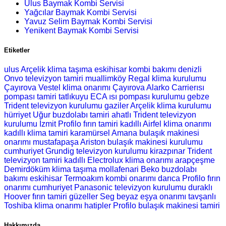
Ulus Baymak Kombi Servisi
Yağcılar Baymak Kombi Servisi
Yavuz Selim Baymak Kombi Servisi
Yenikent Baymak Kombi Servisi
Etiketler
ulus Arçelik klima taşıma
eskihisar kombi bakımı
denizli
Onvo televizyon tamiri
muallimköy Regal klima kurulumu
Çayırova Vestel klima onarımı
Çayırova Alarko Carrierısı
pompası tamiri
tatlıkuyu ECA ısı pompası kurulumu
gebze
Trident televizyon kurulumu
gaziler Arçelik klima kurulumu
hürriyet Uğur buzdolabı tamiri
ahatlı Trident televizyon
kurulumu
İzmit Profilo fırın tamiri
kadıllı Airfel klima onarımı
kadıllı klima tamiri
karamürsel Amana bulaşık makinesi
onarımı
mustafapaşa Ariston bulaşık makinesi kurulumu
cumhuriyet Grundig televizyon kurulumu
kirazpınar Trident
televizyon tamiri
kadıllı Electrolux klima onarımı
arapçeşme
Demirdöküm klima taşıma
mollafenari Beko buzdolabı
bakımı
eskihisar Termoakım kombi onarımı
darıca Profilo fırın
onarımı
cumhuriyet Panasonic televizyon kurulumu
duraklı
Hoover fırın tamiri
güzeller Seg beyaz eşya onarımı
tavşanlı
Toshiba klima onarımı
hatipler Profilo bulaşık makinesi tamiri
Hakkımızda