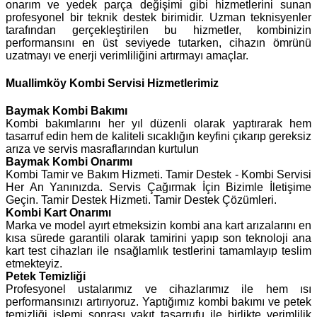
onarım ve yedek parça değişimi gibi hizmetlerini sunan
profesyonel bir teknik destek birimidir. Uzman teknisyenler
tarafından gerçekleştirilen bu hizmetler, kombinizin
performansını en üst seviyede tutarken, cihazın ömrünü
uzatmayı ve enerji verimliliğini artırmayı amaçlar.
Muallimköy Kombi Servisi Hizmetlerimiz
Baymak
Kombi Bakımı
Kombi bakımlarını her yıl düzenli olarak yaptırarak hem
tasarruf edin hem de kaliteli sıcaklığın keyfini çıkarıp gereksiz
arıza ve servis masraflarından kurtulun
Baymak Kombi Onarımı
Kombi Tamir ve Bakım Hizmeti. Tamir Destek - Kombi Servisi
Her An Yanınızda. Servis Çağırmak İçin Bizimle İletişime
Geçin. Tamir Destek Hizmeti. Tamir Destek Çözümleri.
Kombi Kart Onarımı
Marka ve model ayırt etmeksizin kombi ana kart arızalarını en
kısa sürede garantili olarak tamirini yapıp son teknoloji ana
kart test cihazları ile nsağlamlık testlerini tamamlayıp teslim
etmekteyiz.
Petek Temizliği
Profesyonel ustalarımız ve cihazlarımız ile hem ısı
performansınızı artırıyoruz. Yaptığımız kombi bakımı ve petek
temizliği işlemi sonrası yakıt tasarrufu ile birlikte verimlilik