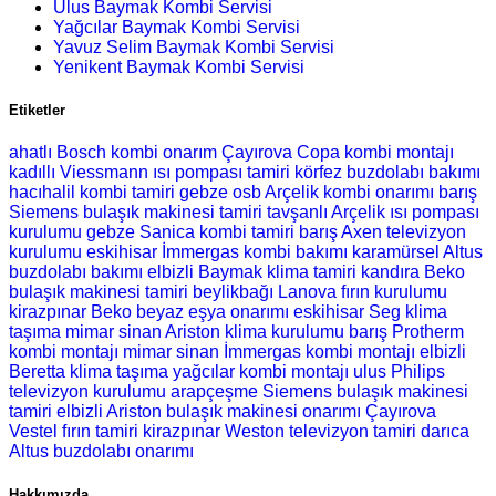
Ulus Baymak Kombi Servisi
Yağcılar Baymak Kombi Servisi
Yavuz Selim Baymak Kombi Servisi
Yenikent Baymak Kombi Servisi
Etiketler
ahatlı Bosch kombi onarım
Çayırova Copa kombi montajı
kadıllı Viessmann ısı pompası tamiri
körfez buzdolabı bakımı
hacıhalil kombi tamiri
gebze osb Arçelik kombi onarımı
barış
Siemens bulaşık makinesi tamiri
tavşanlı Arçelik ısı pompası
kurulumu
gebze Sanica kombi tamiri
barış Axen televizyon
kurulumu
eskihisar İmmergas kombi bakımı
karamürsel Altus
buzdolabı bakımı
elbizli Baymak klima tamiri
kandıra Beko
bulaşık makinesi tamiri
beylikbağı Lanova fırın kurulumu
kirazpınar Beko beyaz eşya onarımı
eskihisar Seg klima
taşıma
mimar sinan Ariston klima kurulumu
barış Protherm
kombi montajı
mimar sinan İmmergas kombi montajı
elbizli
Beretta klima taşıma
yağcılar kombi montajı
ulus Philips
televizyon kurulumu
arapçeşme Siemens bulaşık makinesi
tamiri
elbizli Ariston bulaşık makinesi onarımı
Çayırova
Vestel fırın tamiri
kirazpınar Weston televizyon tamiri
darıca
Altus buzdolabı onarımı
Hakkımızda