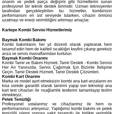
onarım ve yedek parça değişimi gibi hizmetlerini sunan
profesyonel bir teknik destek birimidir. Uzman teknisyenler
tarafından gerçekleştirilen bu hizmetler, kombinizin
performansını en üst seviyede tutarken, cihazın ömrünü
uzatmayı ve enerji verimliliğini artırmayı amaçlar.
Kartepe Kombi Servisi Hizmetlerimiz
Baymak
Kombi Bakımı
Kombi bakımlarını her yıl düzenli olarak yaptırarak hem
tasarruf edin hem de kaliteli sıcaklığın keyfini çıkarıp gereksiz
arıza ve servis masraflarından kurtulun
Baymak Kombi Onarımı
Kombi Tamir ve Bakım Hizmeti. Tamir Destek - Kombi Servisi
Her An Yanınızda. Servis Çağırmak İçin Bizimle İletişime
Geçin. Tamir Destek Hizmeti. Tamir Destek Çözümleri.
Kombi Kart Onarımı
Marka ve model ayırt etmeksizin kombi ana kart arızalarını en
kısa sürede garantili olarak tamirini yapıp son teknoloji ana
kart test cihazları ile nsağlamlık testlerini tamamlayıp teslim
etmekteyiz.
Petek Temizliği
Profesyonel ustalarımız ve cihazlarımız ile hem ısı
performansınızı artırıyoruz. Yaptığımız kombi bakımı ve petek
temizliği işlemi sonrası yakıt tasarrufu ile birlikte verimlilik