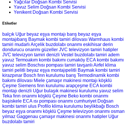
Yağcılar Doğsan Kombi Servisi
Yavuz Selim Doğsan Kombi Servisi
Yenikent Doğsan Kombi Servisi
Etiketler
balçık Uğur beyaz eşya montajı
barış beyaz eşya
montajıbarış Baymak kombi tamiri
dilovası Warmhaus kombi
tamiri
mudarlı Arçelik buzdolabı onarımı
eskihisar derin
dondurucu onarımı
güzeller JVC televizyon tamiri
hatipler
JVC televizyon tamiri
denizli Vestel buzdolabı tamiri
adem
yavuz Termoakım kombi bakımı
cumaköy ECA kombi bakımı
yavuz selim Boschısı pompası tamiri
tavşanlı Airfel klima
tamiri
pelitli beyaz eşya montajıpelitli Baymak kombi tamiri
kirazpınar Bosch fırın kurulumu
barış Termodinamik kombi
bakımı
dilovası Miele çamaşır makinesi montajı
köşklü
Çeşme Siemens fırın kurulumu
arapçeşme ECA kombi
montajı
denizli Uğur bulaşık makinesi kurulumu
yavuz selim
Teka fırın onarımı
köşklü Çeşme Beko kombi onarımı
başiskele ECA ısı pompası onarımı
cumhuriyet Doğsan
kombi tamiri
ulus Profilo klima kurulumu
beylikbağı Bosch
beyaz eşya onarımı
köşklü Çeşme televizyon onarımı
osman
yılmaz Gaggenau çamaşır makinesi onarımı
hatipler Uğur
buzdolabı tamiri