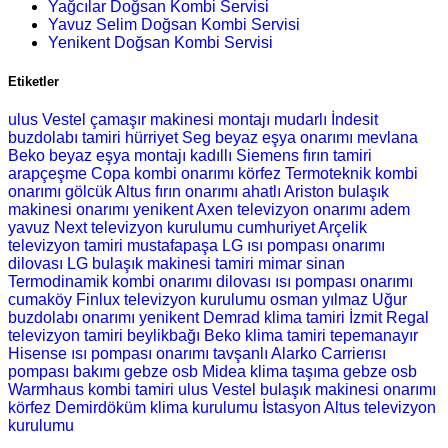
Yağcılar Doğsan Kombi Servisi
Yavuz Selim Doğsan Kombi Servisi
Yenikent Doğsan Kombi Servisi
Etiketler
ulus Vestel çamaşır makinesi montajı
mudarlı İndesit
buzdolabı tamiri
hürriyet Seg beyaz eşya onarımı
mevlana
Beko beyaz eşya montajı
kadıllı Siemens fırın tamiri
arapçeşme Copa kombi onarımı
körfez Termoteknik kombi
onarımı
gölcük Altus fırın onarımı
ahatlı Ariston bulaşık
makinesi onarımı
yenikent Axen televizyon onarımı
adem
yavuz Next televizyon kurulumu
cumhuriyet Arçelik
televizyon tamiri
mustafapaşa LG ısı pompası onarımı
dilovası LG bulaşık makinesi tamiri
mimar sinan
Termodinamik kombi onarımı
dilovası ısı pompası onarımı
cumaköy Finlux televizyon kurulumu
osman yılmaz Uğur
buzdolabı onarımı
yenikent Demrad klima tamiri
İzmit Regal
televizyon tamiri
beylikbağı Beko klima tamiri
tepemanayır
Hisense ısı pompası onarımı
tavşanlı Alarko Carrierısı
pompası bakımı
gebze osb Midea klima taşıma
gebze osb
Warmhaus kombi tamiri
ulus Vestel bulaşık makinesi onarımı
körfez Demirdöküm klima kurulumu
İstasyon Altus televizyon
kurulumu