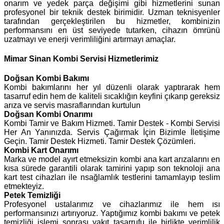
onarım ve yedek parça değişimi gibi hizmetlerini sunan
profesyonel bir teknik destek birimidir. Uzman teknisyenler
tarafından gerçekleştirilen bu hizmetler, kombinizin
performansını en üst seviyede tutarken, cihazın ömrünü
uzatmayı ve enerji verimliliğini artırmayı amaçlar.
Mimar Sinan Kombi Servisi Hizmetlerimiz
Doğsan
Kombi Bakımı
Kombi bakımlarını her yıl düzenli olarak yaptırarak hem
tasarruf edin hem de kaliteli sıcaklığın keyfini çıkarıp gereksiz
arıza ve servis masraflarından kurtulun
Doğsan Kombi Onarımı
Kombi Tamir ve Bakım Hizmeti. Tamir Destek - Kombi Servisi
Her An Yanınızda. Servis Çağırmak İçin Bizimle İletişime
Geçin. Tamir Destek Hizmeti. Tamir Destek Çözümleri.
Kombi Kart Onarımı
Marka ve model ayırt etmeksizin kombi ana kart arızalarını en
kısa sürede garantili olarak tamirini yapıp son teknoloji ana
kart test cihazları ile nsağlamlık testlerini tamamlayıp teslim
etmekteyiz.
Petek Temizliği
Profesyonel ustalarımız ve cihazlarımız ile hem ısı
performansınızı artırıyoruz. Yaptığımız kombi bakımı ve petek
temizliği işlemi sonrası yakıt tasarrufu ile birlikte verimlilik