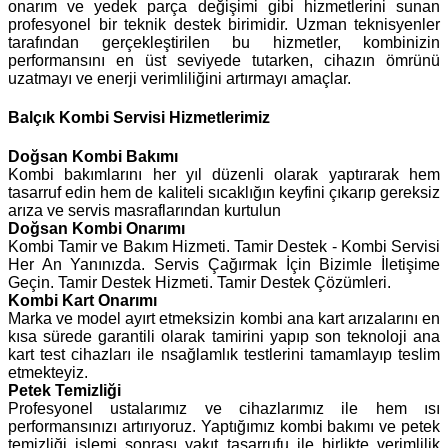
onarım ve yedek parça değişimi gibi hizmetlerini sunan
profesyonel bir teknik destek birimidir. Uzman teknisyenler
tarafından gerçekleştirilen bu hizmetler, kombinizin
performansını en üst seviyede tutarken, cihazın ömrünü
uzatmayı ve enerji verimliliğini artırmayı amaçlar.
Balçık Kombi Servisi Hizmetlerimiz
Doğsan
Kombi Bakımı
Kombi bakımlarını her yıl düzenli olarak yaptırarak hem
tasarruf edin hem de kaliteli sıcaklığın keyfini çıkarıp gereksiz
arıza ve servis masraflarından kurtulun
Doğsan Kombi Onarımı
Kombi Tamir ve Bakım Hizmeti. Tamir Destek - Kombi Servisi
Her An Yanınızda. Servis Çağırmak İçin Bizimle İletişime
Geçin. Tamir Destek Hizmeti. Tamir Destek Çözümleri.
Kombi Kart Onarımı
Marka ve model ayırt etmeksizin kombi ana kart arızalarını en
kısa sürede garantili olarak tamirini yapıp son teknoloji ana
kart test cihazları ile nsağlamlık testlerini tamamlayıp teslim
etmekteyiz.
Petek Temizliği
Profesyonel ustalarımız ve cihazlarımız ile hem ısı
performansınızı artırıyoruz. Yaptığımız kombi bakımı ve petek
temizliği işlemi sonrası yakıt tasarrufu ile birlikte verimlilik