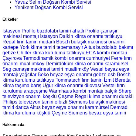
Yavuz Selim Doğsan Kombi Servisi
Yenikent Doğsan Kombi Servisi
Etiketler
İstasyon Profilo buzdolabı tamiri
ahatlı Profilo çamaşır
makinesi montajı
İstasyon Daikin klima onarımı
tatlıkuyu
Regal fırın tamiri
mudarlı Bosch bulaşık makinesi onarımı
kartepe York klima tamiri
tepemanayır Altus buzdolabı bakımı
gebze Chiller klima kurulumu
tatlıkuyu ECA kombi montajı
Çayırova Termodinamik kombi onarımı
cumhuriyet Ferre fırın
onarımı
muallimköy Demirdöküm klima onarımı
karamürsel
Seg çamaşır makinesi tamiri
muallimköy Vestel beyaz eşya
montajı
yağcılar Beko beyaz eşya onarımı
gebze osb Bosch
klima kurulumu
tatlıkuyu Tommatech fırın tamiri
İzmit Beretta
klima taşıma
barış Uğur klima onarımı
dilovası Vestel fırın
kurulumu
arapçeşme Warmhaus kombi montajı
balçık Sharp
televizyon onarımı
köşklü Çeşme Regal klima onarımı
duraklı
Philips televizyon tamiri
elbizli Siemens bulaşık makinesi
tamiri
darıca Altus beyaz eşya onarımı
karamürsel Demrad
klima kurulumu
köşklü Çeşme Siemens beyaz eşya tamiri
Hakkımızda